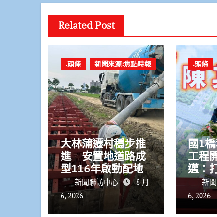
Related Post
.頭條
新聞來源:焦點時報
.頭條
大林蒲遷村穩步推
國1橋
進 安置地道路成
工程
型116年啟動配地
邁：
體S
新聞聯訪中心
8 月
新聞
6, 2026
6, 2026