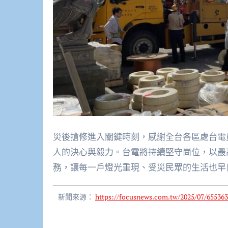
災後搶修進入關鍵時刻，感謝全台各區處台電
人的決心與毅力。台電將持續堅守崗位，以最
務，讓每一戶燈光重現、受災民眾的生活也早
新聞來源：
https://focusnews.com.tw/2025/07/655363