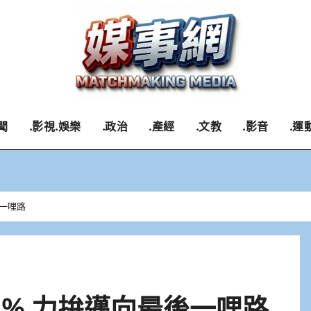
聞
.影視.娛樂
.政治
.產經
.文教
.影音
.運
後一哩路
5% 力拚邁向最後一哩路