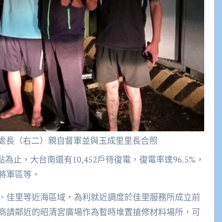
明舜處長（右二）親自督軍並與玉成里里長合照
點為止，大台南還有10,452戶待復電，復電率達96.5%，
將軍區等。
、佳里等近海區域，為利就近調度於佳里服務所成立前
商請鄰近的昭清宮廣場作為暫時堆置搶修材料場所，可