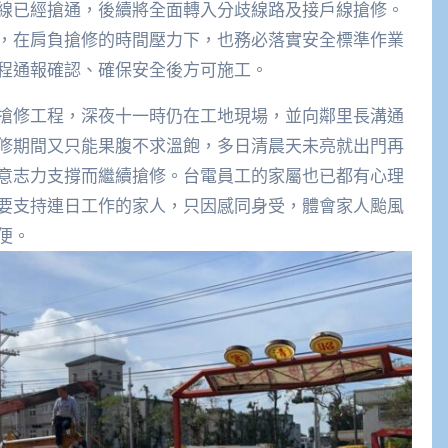
線已經搶通，後續將全面轉入分歧線路及接戶線搶修。
，在肩負搶修的時間壓力下，也務必落實安全標準作業
程通報確認、確保安全後方可施工。
搶修工程，深夜十一時仍在工地現場，並向鄰里長溝通
修期間又只能果腹不求溫飽，多日清晨天未亮就出門再
意志力支撐而繼續搶修。台電員工的家屬也已都有心理
要支持連日工作的家人，只因感同身受，體會家人颱風
便。