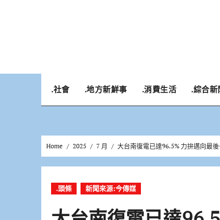
Skip
to
content
.社會
.地方新鮮事
.消費生活
.綜合新
Home
2025
7 月
大台南復電已達96.5% 力拚邁向最
.頭條
新聞來源:今傳媒
大台南復電已達96.