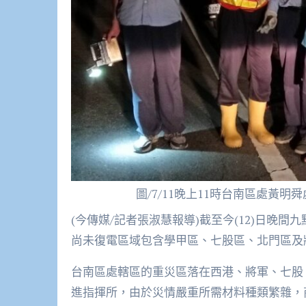
圖/7/11晚上11時台南區處黃
(今傳媒/記者張淑慧報導)截至今(12)日晚間九
尚未復電區域包含學甲區、七股區、北門區及
台南區處轄區的重災區落在西港、將軍、七股
進指揮所，由於災情嚴重所需材料種類繁雜，