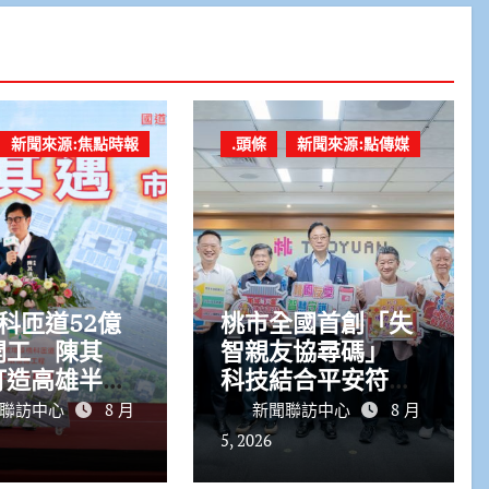
新聞來源:焦點時報
.頭條
新聞來源:點傳媒
科匝道52億
桃市全國首創「失
開工 陳其
智親友協尋碼」
打造高雄半導
科技結合平安符守
廊帶交通命脈
護失智長者
聯訪中心
8 月
新聞聯訪中心
8 月
5, 2026