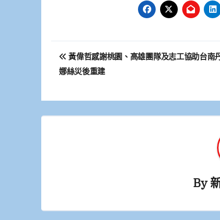
文
黃偉哲感謝桃園、高雄團隊及志工協助台南
章
娜絲災後重建
導
覽
By