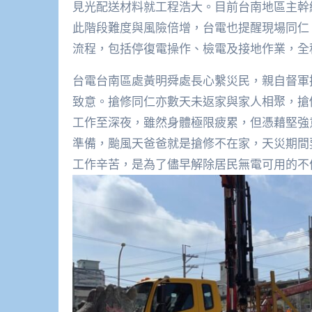
見光配送材料就工程浩大。目前台南地區主幹
此階段難度與風險倍增，台電也提醒現場同仁
流程，包括停復電操作、檢電及接地作業，全
台電台南區處黃明舜處長心繫災民，親自督軍
致意。搶修同仁亦數天未返家與家人相聚，搶
工作至深夜，雖然身體極限疲累，但憑藉堅強
準備，颱風天爸爸就是搶修不在家，天災期間
工作辛苦，是為了儘早解除居民無電可用的不