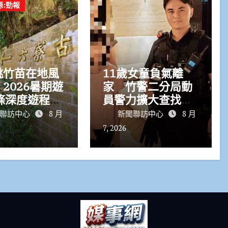
源:勁報
桃竹苗在地風
11歲女童負氣離
2026暑期遊
家 竹警二分局動
條深度遊程體
員警力擴大查找暖
地客庄與農村
心尋回返家團聚
聯訪中心
8 月
新聞聯訪中心
8 月
7, 2026