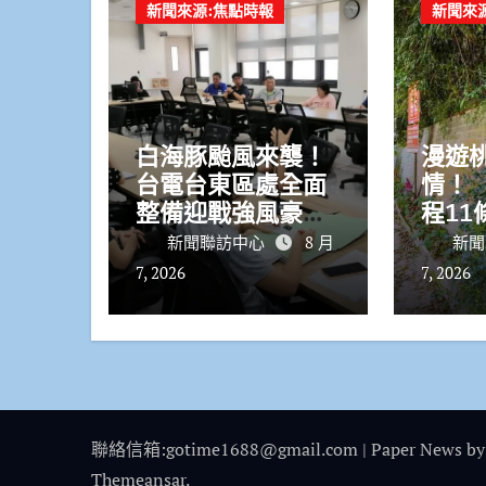
新聞來源:焦點時報
新聞來
白海豚颱風來襲！
漫遊
台電台東區處全面
情！ 
整備迎戰強風豪雨
程11
籲多利用「台灣電
驗在
新聞聯訪中心
8 月
新聞
力APP」查詢
魅力
7, 2026
7, 2026
聯絡信箱:gotime1688@gmail.com
|
Paper News
by
Themeansar
.