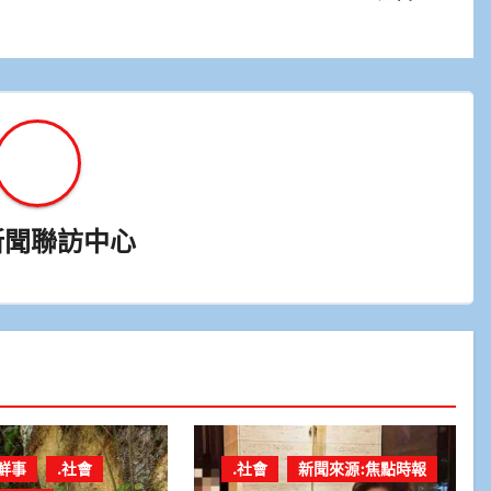
新聞聯訪中心
鮮事
.社會
.社會
新聞來源:焦點時報