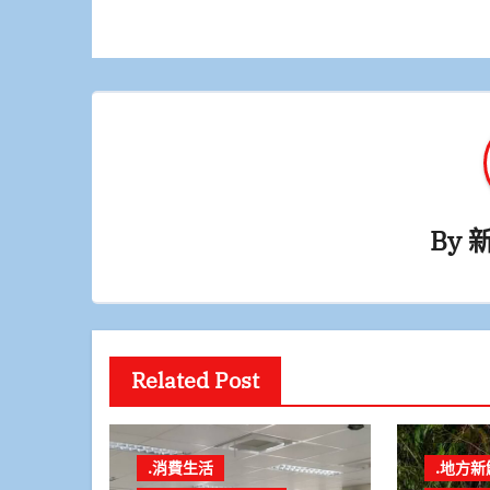
導
覽
By
Related Post
.消費生活
.地方新