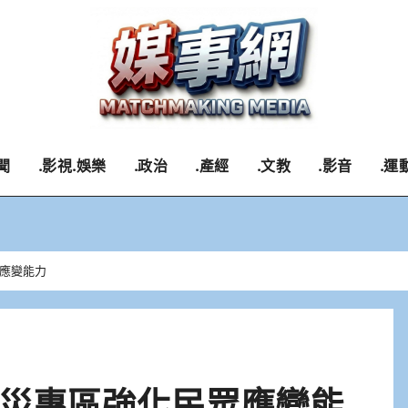
聞
.影視.娛樂
.政治
.產經
.文教
.影音
.運
應變能力
災專區強化民眾應變能