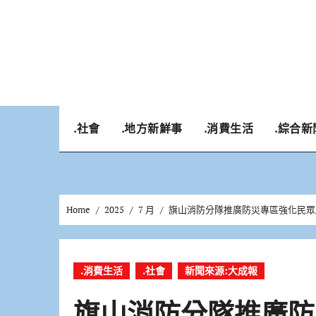
Skip
to
content
.社會
.地方新鮮事
.消費生活
.綜合新
Home
2025
7 月
旗山消防分隊推廣防災專區強化民眾
.消費生活
.社會
新聞來源:大成報
旗山消防分隊推廣防