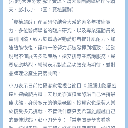
(左起)大漢酵素協理 黃煒、靖天集團副總經理陸靖
天、彭小刀。（圖：寶植麗酵）
「寶植麗酵」產品研發結合大漢酵素多年技術實
力、多位醫師學者的臨床研究，以及專業運動員的
實測回饋，致力於幫助運動愛好者提升肌耐力、加
速體能恢復，讓每一份努力都被發揮到極致。活動
現場不僅展售多款產品，還安排專業諮詢服務，民
眾反應熱烈，紛紛表示對產品功效充滿期待，並對
品牌理念產生高度共鳴。
小刀表示日前拍攝客家電視台節目《 細細山路思密
達》連續爬古道十天也是靠寶植麗酵讓自己保持最
佳狀態。身份多元的他是老闆、投資家也是藝人樂
於接受多元挑戰，不管做什麼只要希望能超越自己
的最佳狀態，彭小刀分享：「當老闆要學會看趨