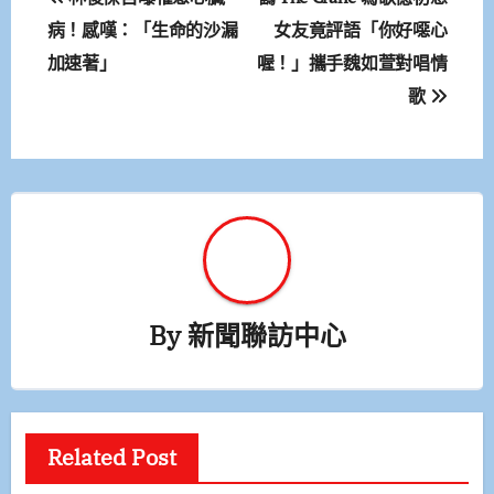
章
病！感嘆：「生命的沙漏
女友竟評語「你好噁心
加速著」
喔！」攜手魏如萱對唱情
導
歌
覽
By
新聞聯訪中心
Related Post