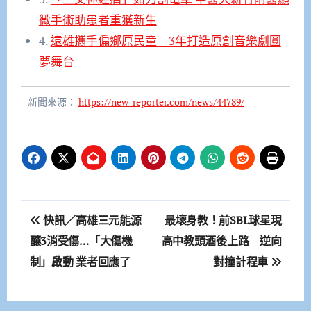
微手術助患者重獲新生
4.
遠雄攜手偏鄉原民童 3年打造原創音樂劇圓
夢舞台
新聞來源：
https://new-reporter.com/news/44789/
文
快訊／高雄三元能源
最壞身教！前SBL球星現
章
釀3消受傷…「大傷機
高中教頭酒後上路 逆向
制」啟動 業者回應了
對撞計程車
導
覽