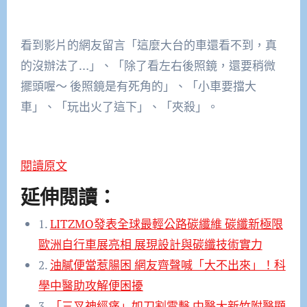
看到影片的網友留言「這麼大台的車還看不到，真
的沒辦法了…」、「除了看左右後照鏡，還要稍微
擺頭喔～ 後照鏡是有死角的」、「小車要擋大
車」、「玩出火了這下」、「夾殺」。
閱讀原文
延伸閱讀：
1.
LITZMO發表全球最輕公路碳纖維 碳纖新極限
歐洲自行車展亮相 展現設計與碳纖技術實力
2.
油膩便當惹腸困 網友齊聲喊「大不出來」！科
學中醫助攻解便困擾
3.
「三叉神經痛」如刀割電擊 中醫大新竹附醫顯