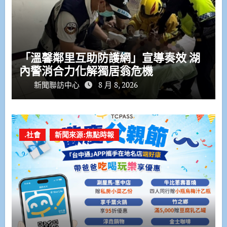
「溫馨鄰里互助防護網」宣導奏效 湖
內警消合力化解獨居翁危機
新聞聯訪中心
8 月 8, 2026
.社會
新聞來源:焦點時報