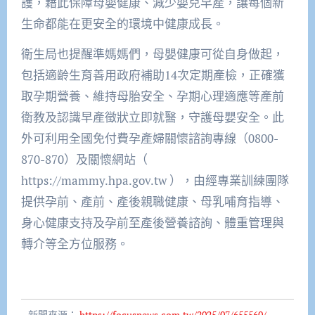
護，藉此保障母嬰健康、減少嬰兒早產，讓每個新
生命都能在更安全的環境中健康成長。
衛生局也提醒準媽媽們，母嬰健康可從自身做起，
包括適齡生育善用政府補助14次定期產檢，正確獲
取孕期營養、維持母胎安全、孕期心理適應等產前
衛教及認識早產徵狀立即就醫，守護母嬰安全。此
外可利用全國免付費孕產婦關懷諮詢專線（0800-
870-870）及關懷網站（
https://mammy.hpa.gov.tw ），由經專業訓練團隊
提供孕前、產前、產後親職健康、母乳哺育指導、
身心健康支持及孕前至產後營養諮詢、體重管理與
轉介等全方位服務。
新聞來源：
https://focusnews.com.tw/2025/07/655560/