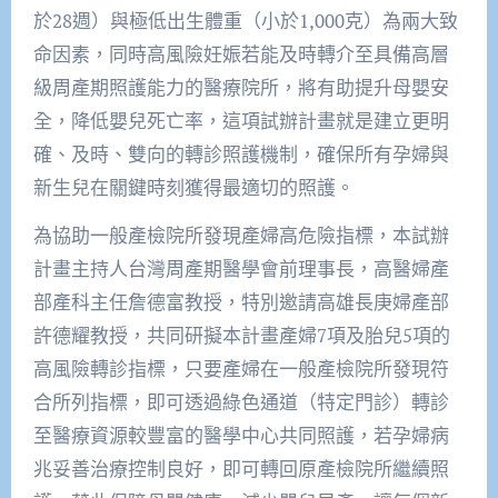
於28週）與極低出生體重（小於1,000克）為兩大致
命因素，同時高風險妊娠若能及時轉介至具備高層
級周產期照護能力的醫療院所，將有助提升母嬰安
全，降低嬰兒死亡率，這項試辦計畫就是建立更明
確、及時、雙向的轉診照護機制，確保所有孕婦與
新生兒在關鍵時刻獲得最適切的照護。
為協助一般產檢院所發現產婦高危險指標，本試辦
計畫主持人台灣周產期醫學會前理事長，高醫婦產
部產科主任詹德富教授，特別邀請高雄長庚婦產部
許德耀教授，共同研擬本計畫產婦7項及胎兒5項的
高風險轉診指標，只要產婦在一般產檢院所發現符
合所列指標，即可透過綠色通道（特定門診）轉診
至醫療資源較豐富的醫學中心共同照護，若孕婦病
兆妥善治療控制良好，即可轉回原產檢院所繼續照