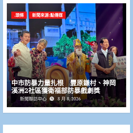
.頭條
新聞來源:點傳媒
中市防暴力量扎根 豐原鎌村、神岡
溪洲2社區獲衛福部防暴戲劇獎
新聞聯訪中心
8 月 8, 2026