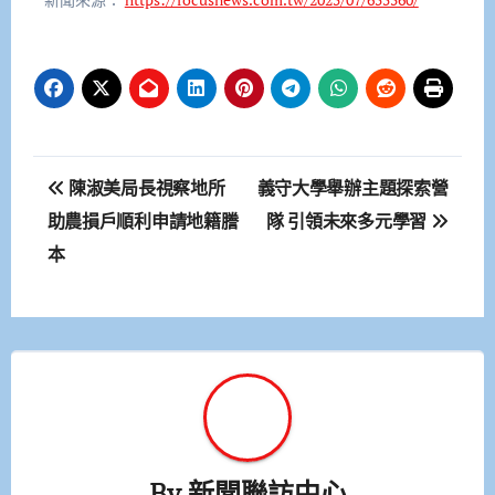
文
陳淑美局長視察地所
義守大學舉辦主題探索營
章
助農損戶順利申請地籍謄
隊 引領未來多元學習
本
導
覽
By
新聞聯訪中心