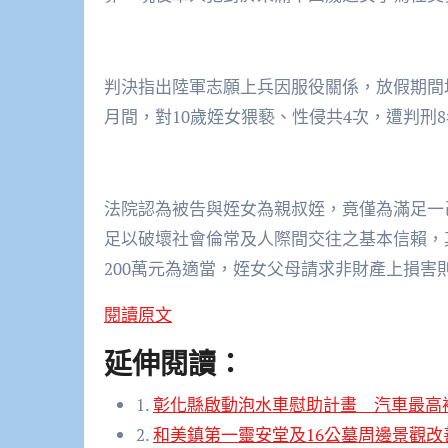
判決指出陸軍志願上兵因服役關係，放假期間均借
月間，對10歲姪女猥褻、性侵共4次，遭判刑8
法院認為被告與姪女為親叔姪，竟僅為滿足一
足以破壞社會倫常及人際間交往之基本信賴，
200萬元為適當，姪女父母請求非財產上損害
閱讀原文
延伸閱讀：
1.
彰化縣啟動泡水車慰助計畫 汽車最高
2.
和美鎮第一靈安堂及16公墓周邊景觀