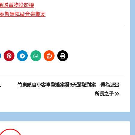
獲贈實物投影機
琴奏響無障礙音樂饗宴
士
竹東鎮自小客車肇逃案發3天駕駛到案 傳為派出
所長之子