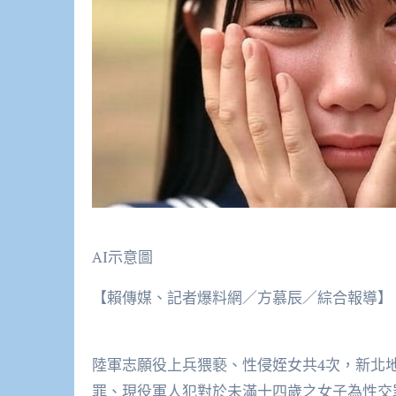
AI示意圖
【賴傳媒、記者爆料網／方慕辰／綜合報導】
陸軍志願役上兵猥褻、性侵姪女共4次，新北
罪、現役軍人犯對於未滿十四歲之女子為性交罪