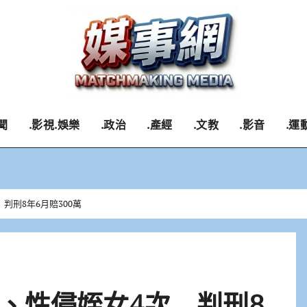
聞
.影視.娛樂
.政治
.產經
.文教
.影音
.運
判刑8年6月賠300萬
、性侵姪女4次 判刑8