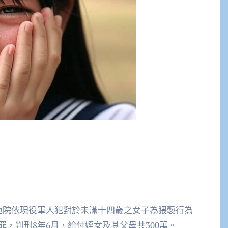
地院依現役軍人犯對於未滿十四歲之女子為猥褻行為
，判刑8年6月，給付姪女及其父母共300萬。