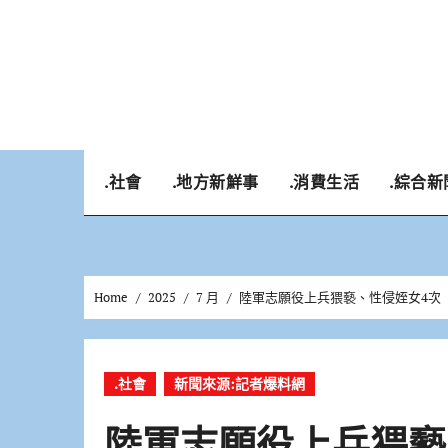
Skip
to
content
.社會
.地方新鮮事
.消費生活
.綜合新
Home
2025
7 月
陸軍志願役上兵猥褻、性侵姪女4次 
.社會
新聞來源:記者爆料網
陸軍志願役上兵猥褻