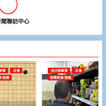
新聞聯訪中心
鮮事
.社會
.地方新鮮事
.社會
源:勁報
新聞來源:勁報