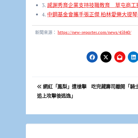
3.
感謝秀育企業支持技職教育 草屯商工
4.
中鋼基金會攜手張正傑 柏林愛樂大提
新聞來源：
https://new-reporter.com/news/45840/
文
網紅「鳳梨」遭槍擊 吃完藏壽司離開「騎
章
追上攻擊後逃逸」
導
覽