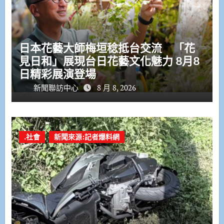
日本花藝大師梅垣稔抵台交流 「花
見日和」展現台日花藝文化魅力 8月8
日精彩展演登場
新聞聯訪中心
8 月 8, 2026
.社會
新聞來源:記者爆料網