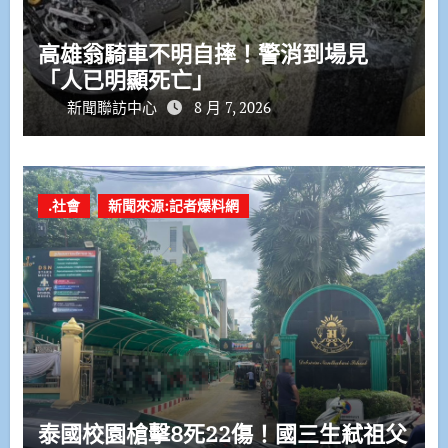
高雄翁騎車不明自摔！警消到場見
「人已明顯死亡」
新聞聯訪中心
8 月 7, 2026
.社會
新聞來源:記者爆料網
泰國校園槍擊8死22傷！國三生弒祖父