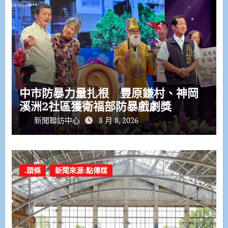
中市防暴力量扎根 豐原鎌村、神岡
溪洲2社區獲衛福部防暴戲劇獎
新聞聯訪中心
8 月 8, 2026
.頭條
新聞來源:點傳媒