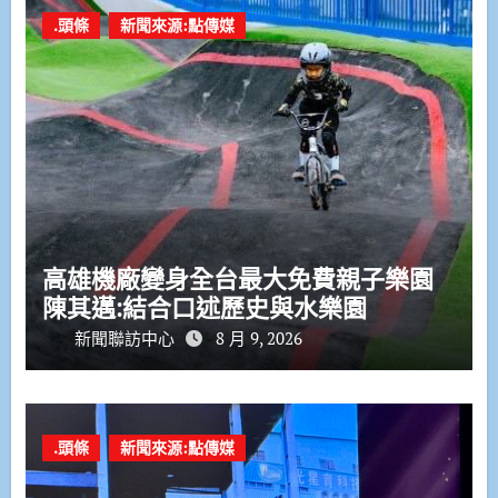
.頭條
新聞來源:點傳媒
高雄機廠變身全台最大免費親子樂園
陳其邁:結合口述歷史與水樂園
新聞聯訪中心
8 月 9, 2026
.頭條
新聞來源:點傳媒