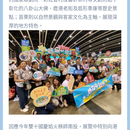
彰化的八卦山大佛、鹿港老街及扇形車庫等歷史景
點；苗栗則以自然景觀與客家文化為主軸，展現深
厚的地方特色。
因應今年雙十國慶焰火移師南投，展覽中特別向港