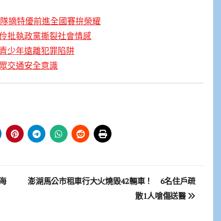
這4隊摘特優前進全國賽拚榮耀
香伶批執政黨撕裂社會情感
助青少年遠離犯罪陷阱
民眾交通安全意識
海
澎湖馬公市租車行大火燒毀42輛車！ 6名住戶疏
散1人嗆傷送醫