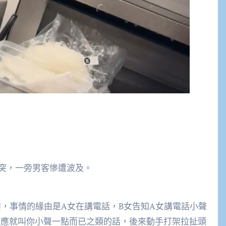
突，一旁男客慘遭波及。
打架，事情的緣由是A女在講電話，B女告知A女講電話小聲
回應就叫你小聲一點而已之類的話，後來動手打架拉扯頭