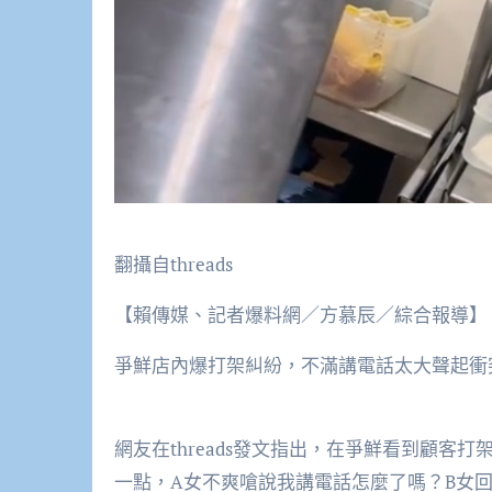
翻攝自threads
【賴傳媒、記者爆料網／方慕辰／綜合報導】
爭鮮店內爆打架糾紛，不滿講電話太大聲起衝
網友在threads發文指出，在爭鮮看到顧客
一點，A女不爽嗆說我講電話怎麼了嗎？B女