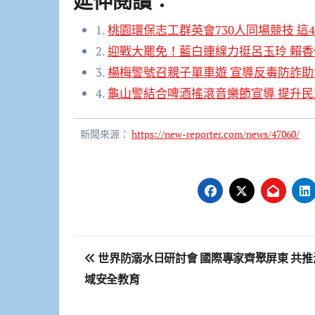
延伸閱讀：
1.
桃園環保志工群英會730人同場競技 
2.
迎戰大罷免！藍白連線力挺呂玉玲 賴
3.
楊梅警號召親子單車遊 宣導反毒防詐
4.
龜山警結合啤酒搖滾音樂節宣導 提升
新聞來源：
https://new-reporter.com/news/47060/
文
世界防溺水日研討會 國際專家齊聚屏東 共推
章
域安全教育
導