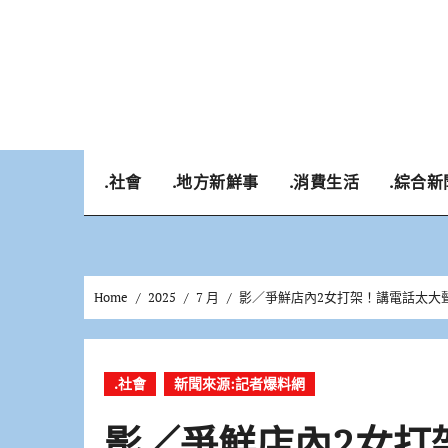
Skip
to
content
.社會
.地方新鮮事
.消費生活
.綜合新
Home
2025
7 月
影／爭鮮店內2女打架！講電話太大
.社會
新聞來源:記者爆料網
影／爭鮮店內2女打