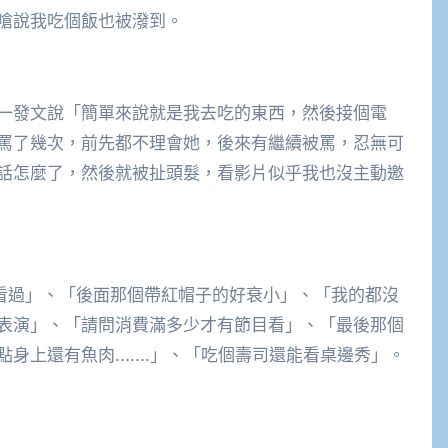
嗆說我吃個飯也被潑到。
一發文說「簡單來說就是我去吃的東西，然後接個電
罵了幾次，前先都不理會她，後來有繼續被罵，忍無可
話怎麼了，然後就被扯頭髮，看影片似乎我也沒主動邀
看過」、「後面那個帶紅帽子的好衰小」、「我的都沒
表演」、「請問消費滿多少才有節目看」、「最後那個
點身上還有魚肉…….」、「吃個壽司還能看桌邊秀」。