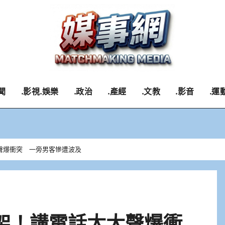
聞
.影視.娛樂
.政治
.產經
.文教
.影音
.運
聲爆衝突 一旁男客慘遭波及
架！講電話太大聲爆衝