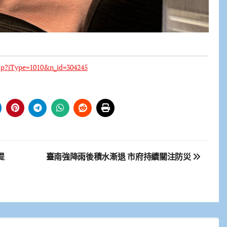
php?iType=1010&n_id=304245
提
臺南強降雨後積水漸退 市府持續關注防災