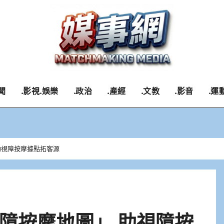
聞
.影視.娛樂
.政治
.產經
.文教
.影音
.運
助視障按摩據點拓客源
障按摩地圖」 助視障按