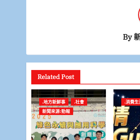
By
Related Post
.地方新鮮事
.社會
.消費生
新聞來源:勁報