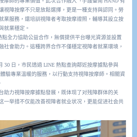
摩師的專業價值。此次合作融入「手護臺南 HAND 有
讓視障按摩不只是放鬆選擇，更是一種支持與認同。勞
就業服務，還培訓視障者考取按摩證照，輔導其設立按
就業穩定。​
E 熱點全力協助公益合作，無償提供平台曝光資源並設置
融社會助力。這種跨界合作不僅穩定視障者就業環境，
月 30 日，市民透過 LINE 熱點查詢鄰近按摩據點參與
獎，體驗專業溫暖的服務，以行動支持視障按摩師。相關資
​
台助力視障按摩據點發展，既体现了对残障群体的关
这一举措不仅能改善视障者就业状况，更能促进社会共