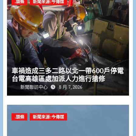
.頭條
新聞來源:今傳媒
車禍造成三多二路以北一帶600戶停電
台電高雄區處加派人力進行搶修
新聞聯訪中心
8 月 7, 2026
.頭條
新聞來源:今傳媒