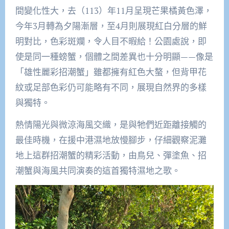
間變化性大，去（113）年11月呈現芒果橘黃色澤，
今年3月轉為夕陽漸層，至4月則展現紅白分層的鮮
明對比，色彩斑斕，令人目不暇給！公園處說，即
使是同一種螃蟹，個體之間差異也十分明顯——像是
「雄性麗彩招潮蟹」雖都擁有紅色大螯，但背甲花
紋或足部色彩仍可能略有不同，展現自然界的多樣
與獨特。
熱情陽光與微涼海風交織，是與牠們近距離接觸的
最佳時機，在援中港濕地放慢腳步，仔細觀察泥灘
地上這群招潮蟹的精彩活動，由鳥兒、彈塗魚、招
潮蟹與海風共同演奏的這首獨特濕地之歌。