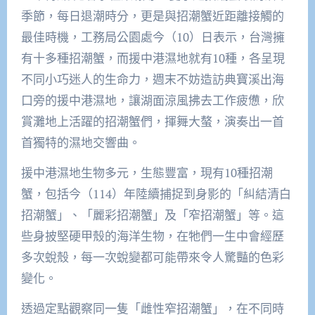
季節，每日退潮時分，更是與招潮蟹近距離接觸的
最佳時機，工務局公園處今（10）日表示，台灣擁
有十多種招潮蟹，而援中港濕地就有10種，各呈現
不同小巧迷人的生命力，週末不妨造訪典寶溪出海
口旁的援中港濕地，讓湖面涼風拂去工作疲憊，欣
賞灘地上活躍的招潮蟹們，揮舞大螯，演奏出一首
首獨特的濕地交響曲。
援中港濕地生物多元，生態豐富，現有10種招潮
蟹，包括今（114）年陸續捕捉到身影的「糾結清白
招潮蟹」、「麗彩招潮蟹」及「窄招潮蟹」等。這
些身披堅硬甲殼的海洋生物，在牠們一生中會經歷
多次蛻殼，每一次蛻變都可能帶來令人驚豔的色彩
變化。
透過定點觀察同一隻「雌性窄招潮蟹」，在不同時