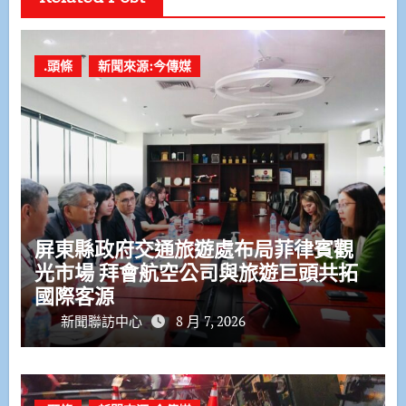
.頭條
新聞來源:今傳媒
屏東縣政府交通旅遊處布局菲律賓觀
光市場 拜會航空公司與旅遊巨頭共拓
國際客源
新聞聯訪中心
8 月 7, 2026