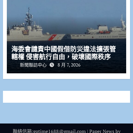
海委會譴責中國假借防災違法擴張管
轄權 侵害航行自由，破壞國際秩序
新聞聯訪中心
8 月 7, 2026
聯絡信箱:gotime1688@gmail.com
|
Paper News
by