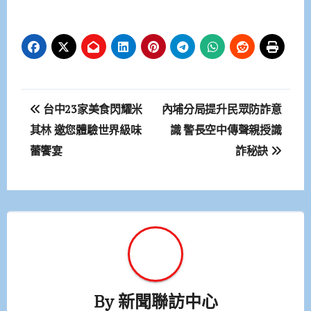
文
台中23家美食閃耀米
內埔分局提升民眾防詐意
章
其林 邀您體驗世界級味
識 警長空中傳聲親授識
蕾饗宴
詐秘訣
導
覽
By
新聞聯訪中心