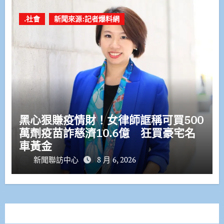
.社會
新聞來源:記者爆料網
黑心狠賺疫情財！女律師誆稱可買500
萬劑疫苗詐慈濟10.6億 狂買豪宅名
車黃金
新聞聯訪中心
8 月 6, 2026