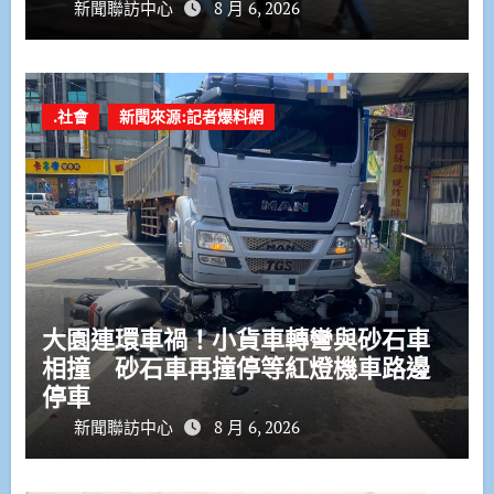
新聞聯訪中心
8 月 6, 2026
.社會
新聞來源:記者爆料網
大園連環車禍！小貨車轉彎與砂石車
相撞 砂石車再撞停等紅燈機車路邊
停車
新聞聯訪中心
8 月 6, 2026