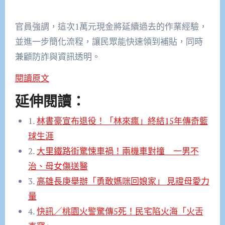
官員強調，這次1萬元現金將延續過去的作業經驗，
並進一步簡化流程，讓民眾能快速領到補貼，同時
兼顧防詐與資訊透明。
閱讀原文
延伸閱讀：
1.
林書豪宣布退役！「林來瘋」終結15年傳奇籃
球生涯
2.
大里鐵路街驚悚車禍！兩機車對撞 一男不
治、母女傷送醫
3.
高雄長庚舉辦「勇敢媽咪回娘家」 見證母愛力
量
4.
快訊／桃園火警驚傳5死！民宅陷火海「火舌