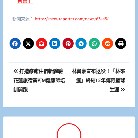
直竄」
新聞來源：
https://new-reporter.com/news/63448/
文
打造療癒住宿新體驗
林書豪宣布退役！「林來
章
花蓮旅宿業FJM健康師培
瘋」終結15年傳奇籃球
訓開跑
生涯
導
覽