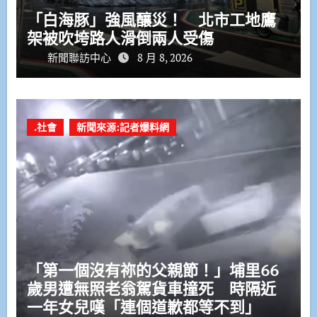
「白海豚」強風釀災！ 北市工地鷹
架被吹垮路人滑倒兩人受傷
新聞聯訪中心
8 月 8, 2026
.社會
新聞來源:記者爆料網
「第一個沒有祢的父親節！」埔里66
歲男遭無照老翁駕貨車撞死 時隔近
一年女兒嘆「連個道歉都等不到」