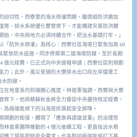
的迫切性，西寮里的海水倒灌問題，雖透過防洪牆加
復育、排水系統優化雙管齊下，才能構建完善防洪體
開始，中央與地方必須持續合作，把治水基礎打牢。」​
「防外水倒灌」為核心：西寮社區海堤已緊急加高 60
加裝緊急防水設施，同步修築第二道海堤防線。至於長期
4 億元經費，已正式向中央提報申請；西寮社區則規劃
能力；此外，風災受損的大寮排水出口段左岸復建工
治水防線。​
 位在地里長均到場關心進度。林俊憲強調，西寮與大寮
管齊下，他與蔡蘇秋金將全力督促中央盡快核定經費，
，為極端氣候下的沿海居民築起安全屏障。​
期規劃的銜接，體現了「應急與謀遠並重」的治理思
林俊憲團隊推動的 4 億元後續工程，更直指治水根
既回應了居民即時安全需求，也為對抗極端氣候打下基