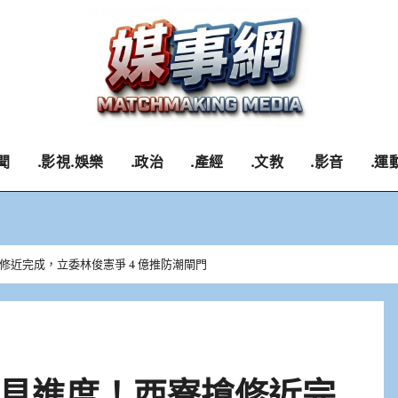
聞
.影視.娛樂
.政治
.產經
.文教
.影音
.運
近完成，立委林俊憲爭 4 億推防潮閘門
見進度！西寮搶修近完