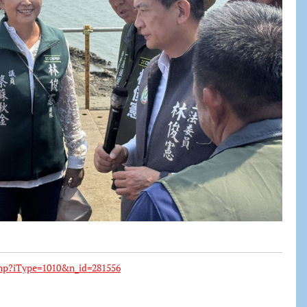
hp?iType=1010&n_id=281556