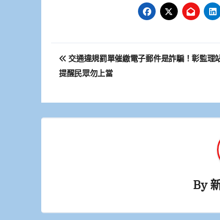
文
交通違規罰單催繳電子郵件是詐騙！彰監理
章
提醒民眾勿上當
導
覽
By