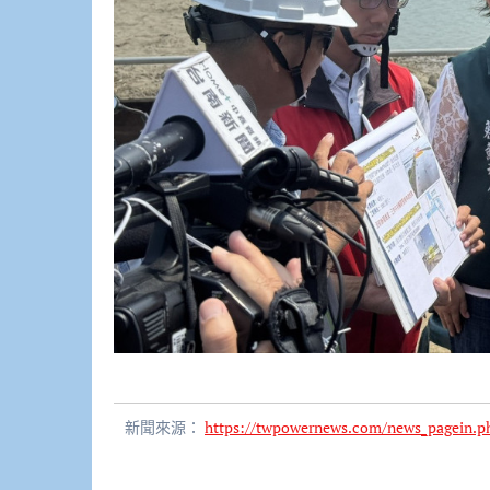
新聞來源：
https://twpowernews.com/news_pagein.p