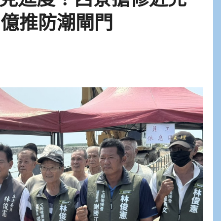
 億推防潮閘門