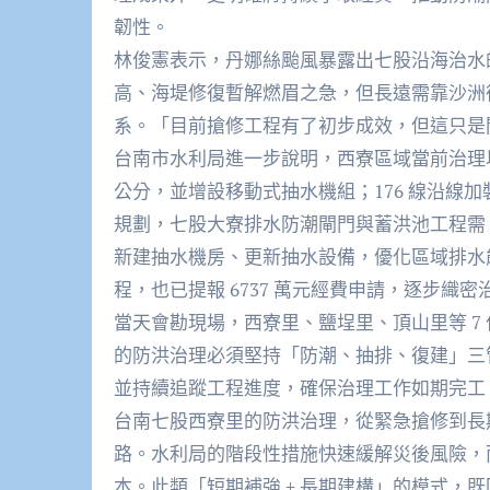
韌性。​
林俊憲表示，丹娜絲颱風暴露出七股沿海治水
高、海堤修復暫解燃眉之急，但長遠需靠沙洲
系。「目前搶修工程有了初步成效，但這只是
台南市水利局進一步說明，西寮區域當前治理以
公分，並增設移動式抽水機組；176 線沿線
規劃，七股大寮排水防潮閘門與蓄洪池工程需 
新建抽水機房、更新抽水設備，優化區域排水
程，也已提報 6737 萬元經費申請，逐步織密
當天會勘現場，西寮里、鹽埕里、頂山里等 7
的防洪治理必須堅持「防潮、抽排、復建」三
並持續追蹤工程進度，確保治理工作如期完工
台南七股西寮里的防洪治理，從緊急搶修到長
路。水利局的階段性措施快速緩解災後風險，而
本。此類「短期補強 + 長期建構」的模式，