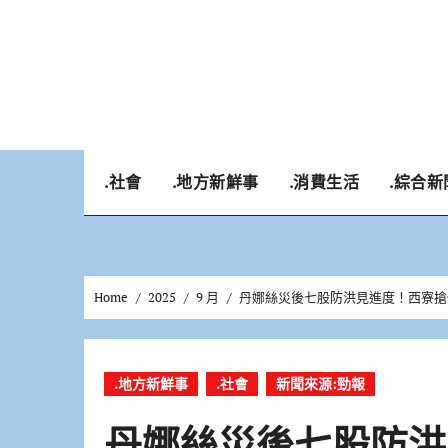
Skip
to
content
.社會
.地方新鮮事
.消費生活
.綜合新
Home
2025
9 月
丹娜絲災後七股防洪見進度！西寮搶修
.地方新鮮事
.社會
新聞來源:勁報
丹娜絲災後七股防洪