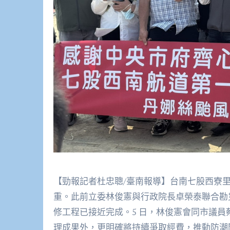
【勁報記者杜忠聰/臺南報導】台南七股西寮
重。此前立委林俊憲與行政院長卓榮泰聯合勘
修工程已接近完成。5 日，林俊憲會同市議
理成果外，更明確將持續爭取經費，推動防潮