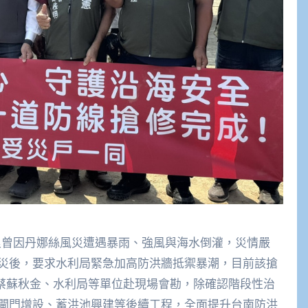
里曾因丹娜絲風災遭遇暴雨、強風與海水倒灌，災情嚴
災後，要求水利局緊急加高防洪牆抵禦暴潮，目前該搶
員蔡蘇秋金、水利局等單位赴現場會勘，除確認階段性治
閘門增設、蓄洪池興建等後續工程，全面提升台南防洪