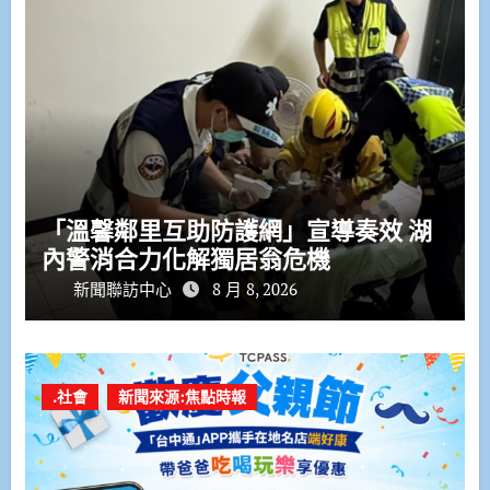
「溫馨鄰里互助防護網」宣導奏效 湖
內警消合力化解獨居翁危機
新聞聯訪中心
8 月 8, 2026
.社會
新聞來源:焦點時報