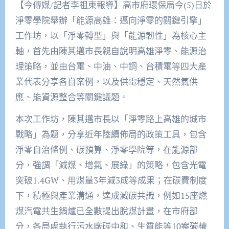
【今傳媒/記者李祖東報導】高市府環保局今(5)日於
淨零學院舉辦「能源高雄：邁向淨零的關鍵引擎」
工作坊，以「淨零轉型」與「能源韌性」為核心主
軸，首先由陳其邁市長親自說明高雄淨零、能源治
理策略，並由台電、中油、中鋼、台積電等四大產
業代表分享各自案例，以及供電穩定、天然氣供
應、能資源整合等關鍵議題。
本次工作坊，陳其邁市長以「淨零路上高雄的城市
戰略」為題，分享近年陸續佈局的政策工具，包含
淨零自治條例、碳預算、淨零學院等，在能源部
分，強調「減煤、增氣、展綠」的策略，包含光電
突破1.4GW、用煤量3年減3成等成果；在碳費制度
下，積極與產業溝通，達成減碳共識，例如15座燃
煤汽電共生鍋爐已全數提出脫煤計畫，在市府部
分，各局處執行污水廠碳中和、生質能等10案碳權