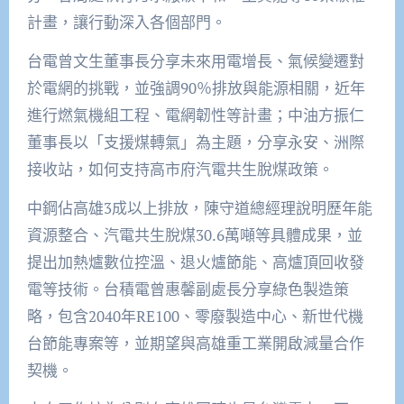
計畫，讓行動深入各個部門。
台電曾文生董事長分享未來用電增長、氣候變遷對
於電網的挑戰，並強調90％排放與能源相關，近年
進行燃氣機組工程、電網韌性等計畫；中油方振仁
董事長以「支援煤轉氣」為主題，分享永安、洲際
接收站，如何支持高市府汽電共生脫煤政策。
中鋼佔高雄3成以上排放，陳守道總經理說明歷年能
資源整合、汽電共生脫煤30.6萬噸等具體成果，並
提出加熱爐數位控溫、退火爐節能、高爐頂回收發
電等技術。台積電曾惠馨副處長分享綠色製造策
略，包含2040年RE100、零廢製造中心、新世代機
台節能專案等，並期望與高雄重工業開啟減量合作
契機。