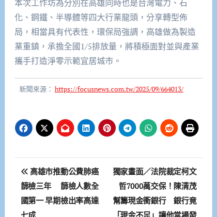
本次工作坊為分別在高雄同時也是台灣電力、石
化、鋼鐵、半導體等四大行業龍頭，分享轉型佈
局，相當具有代表性，環保局強調，高雄做為製造
業重鎮，承擔全國1/5排放量，將積極面對並與產業
攜手打造淨零示範宜居城市。
新聞來源：
https://focusnews.com.tw/2025/09/664013/
文
高雄市推動公費肺癌
獨家畫面／法院裁定柯文
章
篩檢三年 篩檢人數全
哲7000萬交保！陳清茂
國第一 早期檢出率高達
幫籌現金衝銀行 銀行竟
導
七成
「現金不足」讓他當場發