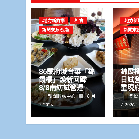
.地方新鮮事
.社會
.地方新
新聞來源:勁報
新聞來
86載府城台菜「錦
錦霞樓
霞樓」煥新回歸
日試營
8/8南紡試營運
重現
新聞聯訪中心
8 月
新聞
7, 2026
7, 2026