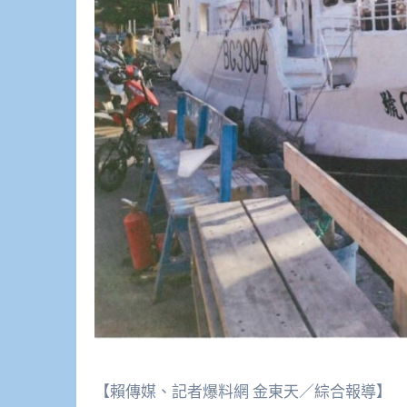
【賴傳媒、記者爆料網 金東天／綜合報導】