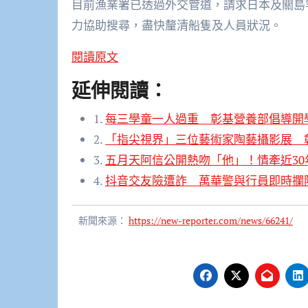
目前漁業署已透過外交管道，請求日本及關島
力協助搜尋，盡快釐清船隻及人員狀況。
閱讀原文
延伸閱讀：
1.
每三學童一人過重 彰基營養部倡導開
2.
「指尖視界」三位藝術家陶藝攝影展 
3.
五月天阿信公開熱吻「他」！情牽近30
4.
抖音交友險遭詐 萬華警與行員即時攔阻
新聞來源：
https://new-reporter.com/news/66241/