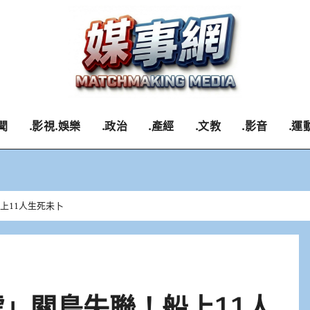
聞
.影視.娛樂
.政治
.產經
.文教
.影音
.運
上11人生死未卜
號」關島失聯！船上11人