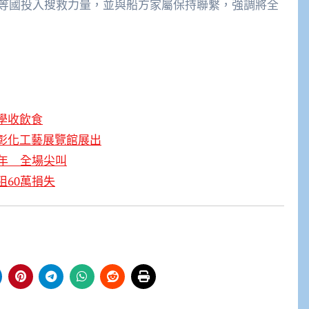
等國投入搜救力量，並與船方家屬保持聯繫，強調將全
學收飲食
彰化工藝展覽館展出
年 全場尖叫
60萬損失