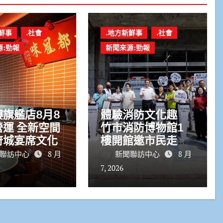
鮮事
.社會
.地方新鮮事
.社會
源:勁報
新聞來源:勁報
旗艦店8月8
體驗消防文化趣
運 全新空間
竹市消防博物館1
府城宴席文化
樓開館邀市民走進
市定古蹟
聯訪中心
8 月
新聞聯訪中心
8 月
7, 2026