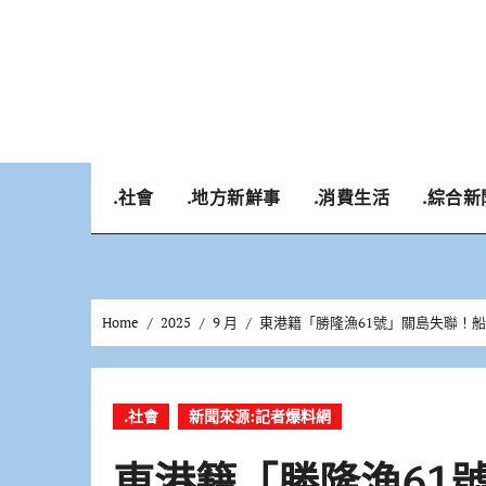
Skip
to
content
.社會
.地方新鮮事
.消費生活
.綜合新
Home
2025
9 月
東港籍「勝隆漁61號」關島失聯！船
.社會
新聞來源:記者爆料網
東港籍「勝隆漁61