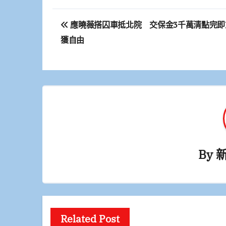
文
應曉薇搭囚車抵北院 交保金3千萬清點完即
章
獲自由
導
覽
By
Related Post