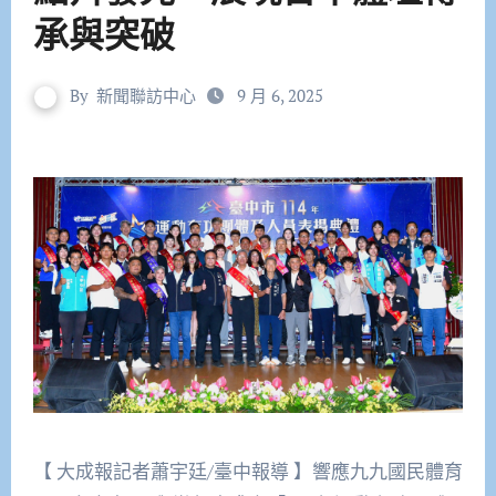
承與突破
By
新聞聯訪中心
9 月 6, 2025
【 大成報記者蕭宇廷/臺中報導 】響應九九國民體育