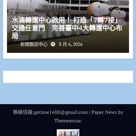
水湳轉運中心啟用！ 打造「7轉7接」
交通任意門 完善臺中4大轉運中心布
局
新聞聯訪中心
8 月 6, 2026
聯絡信箱:gotime1688@gmail.com
|
Paper News
by
Themeansar
.