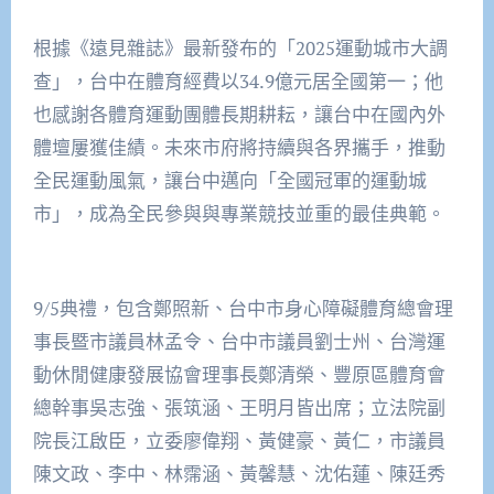
根據《遠見雜誌》最新發布的「2025運動城市大調
查」，台中在體育經費以34.9億元居全國第一；他
也感謝各體育運動團體長期耕耘，讓台中在國內外
體壇屢獲佳績。未來市府將持續與各界攜手，推動
全民運動風氣，讓台中邁向「全國冠軍的運動城
市」，成為全民參與與專業競技並重的最佳典範。
9/5典禮，包含鄭照新、台中市身心障礙體育總會理
事長暨市議員林孟令、台中市議員劉士州、台灣運
動休閒健康發展協會理事長鄭清榮、豐原區體育會
總幹事吳志強、張筑涵、王明月皆出席；立法院副
院長江啟臣，立委廖偉翔、黃健豪、黃仁，市議員
陳文政、李中、林霈涵、黃馨慧、沈佑蓮、陳廷秀