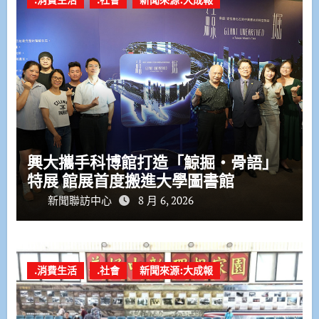
興大攜手科博館打造「鯨掘・骨語」
特展 館展首度搬進大學圖書館
新聞聯訪中心
8 月 6, 2026
.消費生活
.社會
新聞來源:大成報