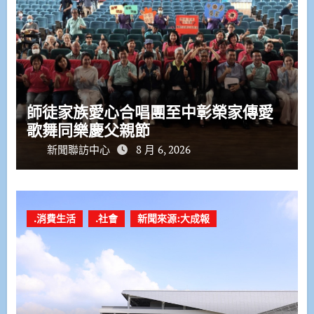
師徒家族愛心合唱團至中彰榮家傳愛
歌舞同樂慶父親節
新聞聯訪中心
8 月 6, 2026
.消費生活
.社會
新聞來源:大成報