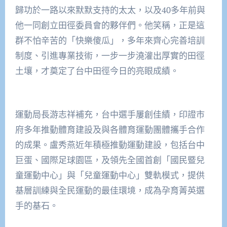
歸功於一路以來默默支持的太太，以及40多年前與
他一同創立田徑委員會的夥伴們。他笑稱，正是這
群不怕辛苦的「快樂傻瓜」，多年來齊心完善培訓
制度、引進專業技術，一步一步澆灌出厚實的田徑
土壤，才奠定了台中田徑今日的亮眼成績。
運動局長游志祥補充，台中選手屢創佳績，印證市
府多年推動體育建設及與各體育運動團體攜手合作
的成果。盧秀燕近年積極推動運動建設，包括台中
巨蛋、國際足球園區，及領先全國首創「國民暨兒
童運動中心」與「兒童運動中心」雙軌模式，提供
基層訓練與全民運動的最佳環境，成為孕育菁英選
手的基石。