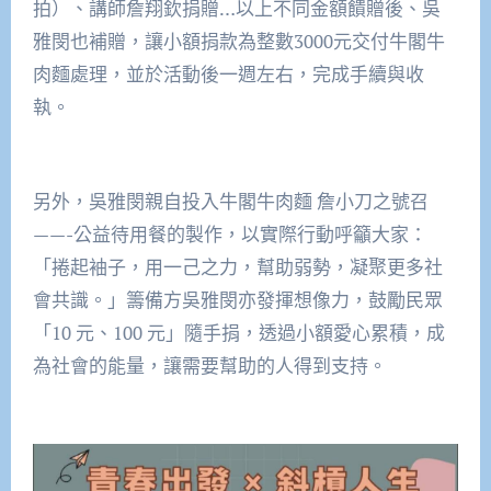
拍）、講師詹翔欽捐贈…以上不同金額饋贈後、吳
雅閔也補贈，讓小額捐款為整數3000元交付牛閣牛
肉麵處理，並於活動後一週左右，完成手續與收
執。
另外，吳雅閔親自投入牛閣牛肉麵 詹小刀之號召
——-公益待用餐的製作，以實際行動呼籲大家：
「捲起袖子，用一己之力，幫助弱勢，凝聚更多社
會共識。」籌備方吳雅閔亦發揮想像力，鼓勵民眾
「10 元、100 元」隨手捐，透過小額愛心累積，成
為社會的能量，讓需要幫助的人得到支持。