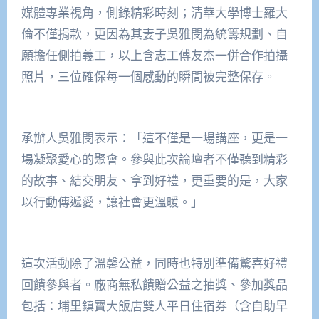
媒體專業視角，側錄精彩時刻；清華大學博士羅大
倫不僅捐款，更因為其妻子吳雅閔為統籌規劃、自
願擔任側拍義工，以上含志工傅友杰一併合作拍攝
照片，三位確保每一個感動的瞬間被完整保存。
承辦人吳雅閔表示：「這不僅是一場講座，更是一
場凝聚愛心的聚會。參與此次論壇者不僅聽到精彩
的故事、結交朋友、拿到好禮，更重要的是，大家
以行動傳遞愛，讓社會更溫暖。」
這次活動除了溫馨公益，同時也特別準備驚喜好禮
回饋參與者。廠商無私饋贈公益之抽獎、參加獎品
包括：埔里鎮寶大飯店雙人平日住宿券（含自助早