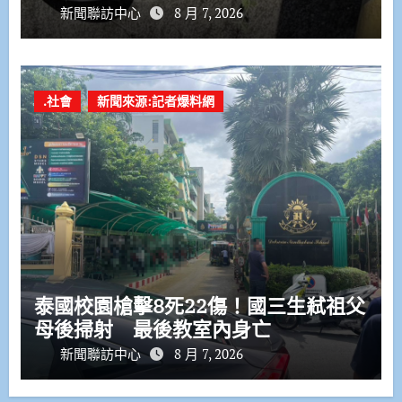
新聞聯訪中心
8 月 7, 2026
.社會
新聞來源:記者爆料網
泰國校園槍擊8死22傷！國三生弒祖父
母後掃射 最後教室內身亡
新聞聯訪中心
8 月 7, 2026