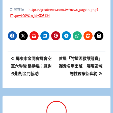
新聞來源：
https://greatnews.com.tw/news_pagein.php?
iType=1009&n_id=305124
文
屏東市金同會拜會空
首屆「竹塹盃救護競賽」
章
軍六聯隊 楊恭淼：感謝
獲獎名單出爐 展現區域
長期對金門協助
韌性醫療新典範
導
覽