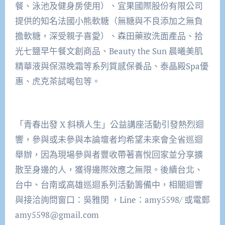
餐、泳池及健身房使用）、宜果國際股份有限公司
提供的知名法國小熊軟糖（無糖與不良添加之無負
擔軟糖，深受親子喜愛）、森田藥妝洗面產品、拾
光七鹽早午餐文創商品、Beauty the Sun 晨曦美肌
精華液與保濕晚霜等系列質感保養品、泰晶殿Spa優
惠、虎克茶試喝包等。
「青春出發 X 斜槓人生」公益講座活動引發熱烈迴
響，參與或未參與本論壇者均希望未來會全省巡迴
舉辦，因為現場參與者豐收帶著喜悅回家並分享擴
散至身邊的人，獲得邊際效應之無限。後續台北、
台中、台南或高雄巡迴系列活動籌備中，相關迴響
與接洽詢問窗口：吳雅閔 ，Line：amy5598/ 或電郵
amy5598@gmail.com