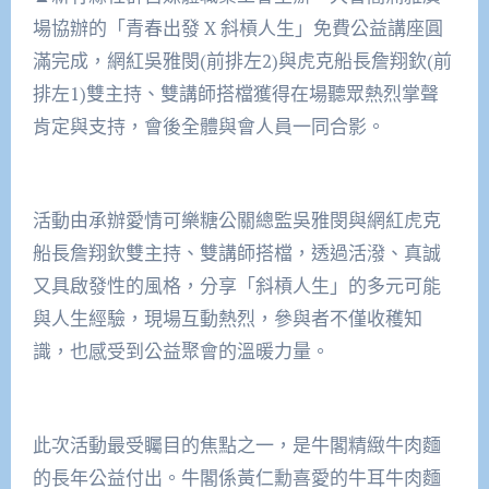
場協辦的「青春出發 X 斜槓人生」免費公益講座圓
滿完成，網紅吳雅閔(前排左2)與虎克船長詹翔欽(前
排左1)雙主持、雙講師搭檔獲得在場聽眾熱烈掌聲
肯定與支持，會後全體與會人員一同合影。
活動由承辦愛情可樂糖公關總監吳雅閔與網紅虎克
船長詹翔欽雙主持、雙講師搭檔，透過活潑、真誠
又具啟發性的風格，分享「斜槓人生」的多元可能
與人生經驗，現場互動熱烈，參與者不僅收穫知
識，也感受到公益聚會的溫暖力量。
此次活動最受矚目的焦點之一，是牛閣精緻牛肉麵
的長年公益付出。牛閣係黃仁勳喜愛的牛耳牛肉麵