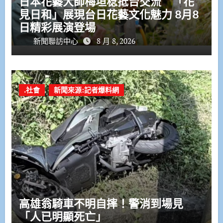
日本花藝大師梅垣稔抵台交流 「花
見日和」展現台日花藝文化魅力 8月8
日精彩展演登場
新聞聯訪中心
8 月 8, 2026
.社會
新聞來源:記者爆料網
高雄翁騎車不明自摔！警消到場見
「人已明顯死亡」