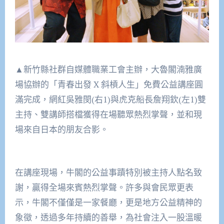
▲新竹縣社群自媒體職業工會主辦，大魯閣湳雅廣
場協辦的「青春出發 X 斜槓人生」免費公益講座圓
滿完成，網紅吳雅閔(右1)與虎克船長詹翔欽(左1)雙
主持、雙講師搭檔獲得在場聽眾熱烈掌聲，並和現
場來自日本的朋友合影。
在講座現場，牛閣的公益事蹟特別被主持人點名致
謝，贏得全場來賓熱烈掌聲。許多與會民眾更表
示，牛閣不僅僅是一家餐廳，更是地方公益精神的
象徵，透過多年持續的善舉，為社會注入一股溫暖