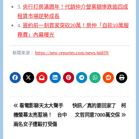
3.
央行打房滿週年！代銷仲介營業額慘跌逾四成
租賃市場逆勢成長
4.
簽約前一刻買家突砍20萬！房仲「自砍10萬服
務費」內幕曝光
新聞來源：
https://new-reporter.com/news/66859/
文
看電影聊天太大聲手
快訊／真的要回家了 柯
章
機螢幕太亮惹禍！ 台中
文哲同意7000萬交保
兩名女子遭毆打受傷
導