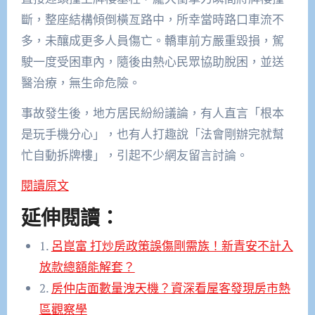
斷，整座結構傾倒橫亙路中，所幸當時路口車流不
多，未釀成更多人員傷亡。轎車前方嚴重毀損，駕
駛一度受困車內，隨後由熱心民眾協助脫困，並送
醫治療，無生命危險。
事故發生後，地方居民紛紛議論，有人直言「根本
是玩手機分心」，也有人打趣說「法會剛辦完就幫
忙自動拆牌樓」，引起不少網友留言討論。
閱讀原文
延伸閱讀：
1.
呂崑富 打炒房政策誤傷剛需族！新青安不計入
放款總額能解套？
2.
房仲店面數量洩天機？資深看屋客發現房市熱
區觀察學