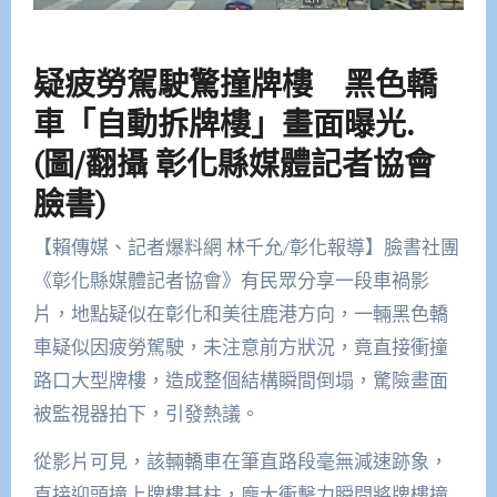
疑疲勞駕駛驚撞牌樓 黑色轎
車「自動拆牌樓」畫面曝光.
(圖/翻攝 彰化縣媒體記者協會
臉書)
【賴傳媒、記者爆料網 林千允/彰化報導】臉書社團
《彰化縣媒體記者協會》有民眾分享一段車禍影
片，地點疑似在彰化和美往鹿港方向，一輛黑色轎
車疑似因疲勞駕駛，未注意前方狀況，竟直接衝撞
路口大型牌樓，造成整個結構瞬間倒塌，驚險畫面
被監視器拍下，引發熱議。
從影片可見，該輛轎車在筆直路段毫無減速跡象，
直接迎頭撞上牌樓基柱，龐大衝擊力瞬間將牌樓撞