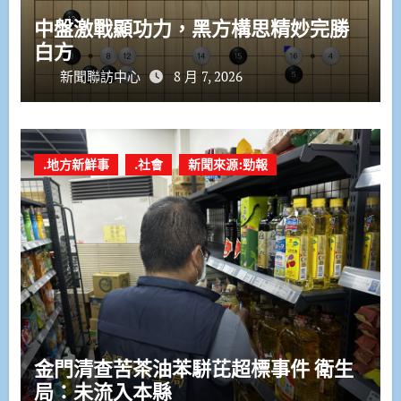
中盤激戰顯功力，黑方構思精妙完勝
白方
新聞聯訪中心
8 月 7, 2026
.地方新鮮事
.社會
新聞來源:勁報
金門清查苦茶油苯駢芘超標事件 衛生
局：未流入本縣