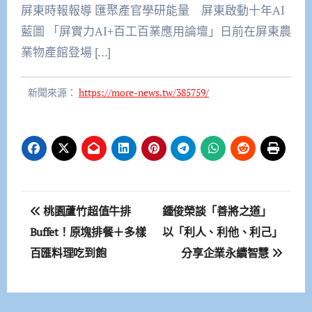
屏東時報報導 匯聚產官學研能量 屏東啟動十年AI
藍圖 「屏實力AI+百工百業應用論壇」日前在屏東農
業物產館登場 […]
新聞來源：
https://more-news.tw/385759/
文
桃園蘆竹超值牛排
鍾俊榮談「善將之道」
章
Buffet！原塊排餐＋多樣
以「利人、利他、利己」
百匯料理吃到飽
分享企業永續智慧
導
覽