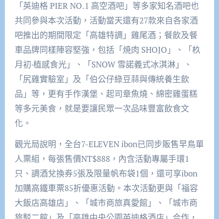
「英迪格 PIER NO.1 高空酒吧」等多家知名酒吧也
共同參與本次活動，活動當天還有27款來自各家酒
吧推出的期間限定「高雄特調」雞尾酒；餐飲及餐
車品牌同樣陣容堅強，包括「焼肉 SHOJO」、「杦
月初·植感食光」、「SNOW 雪諾義式冰淇淋」、
「尻雞實驗室」及「伯公仔綠豆蒜與傳統養生飲
品」等，更有手作漢堡、起司章魚燒、綿密雞蛋糕
等多元美食，就是要讓民眾一次品味豐富飲食文
化。
觀光局說明，全台7-ELEVEN ibon已同步販售早鳥單
人票組，每張售價NT$888，內含活動專屬手環1
只、調酒兌換券5張及限量帆布袋1個，還可享ibon
加購高鐵車票85折優惠活動。本次活動更與「福容
大飯店高雄店」、「城市商旅真愛館」、「城市商
旅駁二館」及「高雄中央公園英迪格酒店」合作，