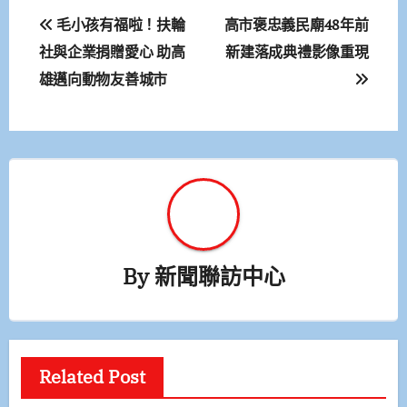
文
毛小孩有福啦！扶輪
高市褒忠義民廟48年前
章
社與企業捐贈愛心 助高
新建落成典禮影像重現
雄邁向動物友善城市
導
覽
By
新聞聯訪中心
Related Post