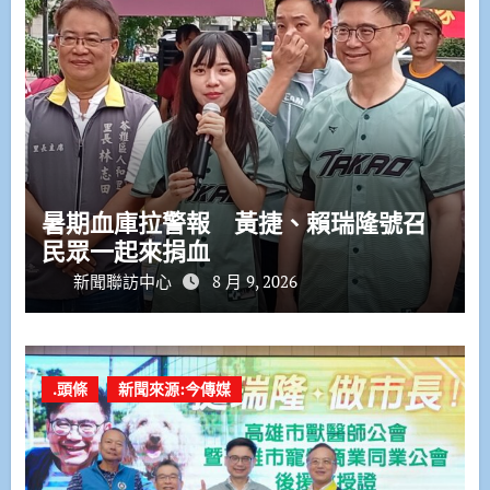
暑期血庫拉警報 黃捷、賴瑞隆號召
民眾一起來捐血
新聞聯訪中心
8 月 9, 2026
.頭條
新聞來源:今傳媒