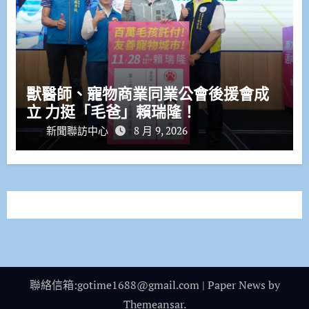
獸醫師、寵物商業同業公會後援會成
立 力挺「毛爸」賴瑞隆！
新聞聯訪中心
8 月 9, 2026
聯絡信箱:gotime1688@gmail.com
|
Paper News
by
Themeansar
.