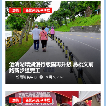
.頭條
新聞來源:今傳媒
澄清湖環湖漫行版圖再升級 鳥松文前
路新步道完工
新聞聯訪中心
8 月 9, 2026
.頭條
新聞來源:今傳媒