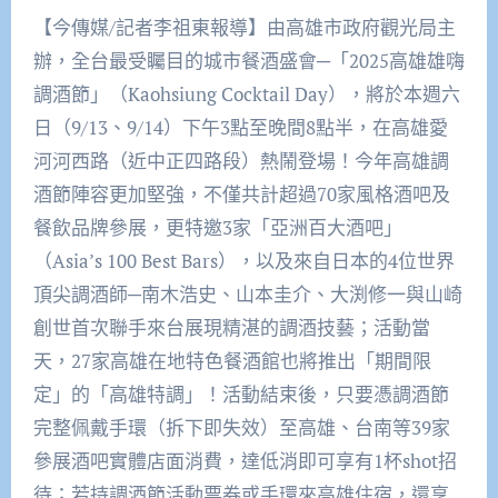
【今傳媒/記者李祖東報導】由高雄市政府觀光局主
辦，全台最受矚目的城市餐酒盛會─「2025高雄雄嗨
調酒節」（Kaohsiung Cocktail Day），將於本週六
日（9/13、9/14）下午3點至晚間8點半，在高雄愛
河河西路（近中正四路段）熱鬧登場！今年高雄調
酒節陣容更加堅強，不僅共計超過70家風格酒吧及
餐飲品牌參展，更特邀3家「亞洲百大酒吧」
（Asia’s 100 Best Bars），以及來自日本的4位世界
頂尖調酒師─南木浩史、山本圭介、大渕修一與山崎
創世首次聯手來台展現精湛的調酒技藝；活動當
天，27家高雄在地特色餐酒館也將推出「期間限
定」的「高雄特調」！活動結束後，只要憑調酒節
完整佩戴手環（拆下即失效）至高雄、台南等39家
參展酒吧實體店面消費，達低消即可享有1杯shot招
待；若持調酒節活動票券或手環來高雄住宿，還享