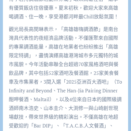
有優質飯店住宿優惠。夏末初秋，歡迎大家來高雄
喝調酒、住一晚，享受港都河畔最Chill放鬆氛圍！
觀光局長高閔琳表示，「高雄雄嗨調酒節」是南台
灣具代表性的夜經濟品牌活動，不僅匯聚來自國際
的專業調酒能量，高雄在地業者也紛紛推出「高雄
限定特調」，盡情演繹高雄港灣城市多元獨特的城
市風貌。今年活動串聯全台超過70家風格酒吧與餐
飲品牌，其中包括52家酒吧及餐酒館，25家美食餐
車及市集業者，3間入選「2025亞洲百大酒吧」（To
Infinity and Beyond、The Han-Jia Pairing Dinner
酣呷餐酒、Maltail），以及4位來自日本的國際級調
酒師南木浩史、山本圭介、大渕修一與山崎創世現
場獻技，帶來世界級的精彩演出。不僅高雄在地超
受歡迎的「Bar DIP」、「T.A.C.B.人文餐酒」、