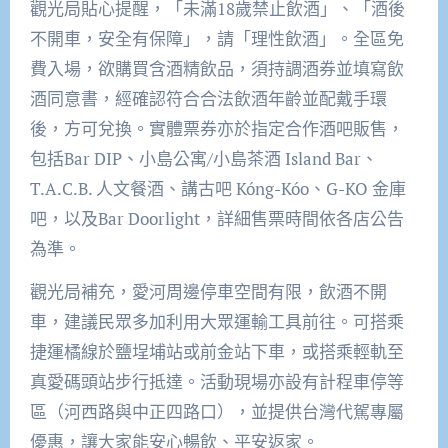
觀光局貼心提醒，「未滿18歲禁止飲酒」、「酒後
不開車，安全有保障」，請「理性飲酒」。全區免
費入場，欲購買含酒精飲品，須持調酒券並填寫飲
酒同意書，經確認符合合法飲酒年齡並配戴手環
後，方可兌換。實體票券亦於指定合作酒吧販售，
包括Bar DIP、小島公寓/小島茶酒 Island Bar、
T.A.C.B. 人文餐酒、講古吧 Kóng-Kóo、G-KO 金庫
吧，以及Bar Doorlight，詳細售票時間依各店公告
為準。
觀光局補充，愛河周邊停車空間有限，飲酒不開
車，建議民眾多加利用大眾運輸工具前往。可搭乘
捷運橘線於鹽埕埔站或前金站下車，或搭乘輕軌至
真愛碼頭站步行抵達。活動現場亦設有計程車停等
區（河西路與中正四路口），並提供台灣代駕專屬
優惠，讓大家能安心暢飲、平安返家。