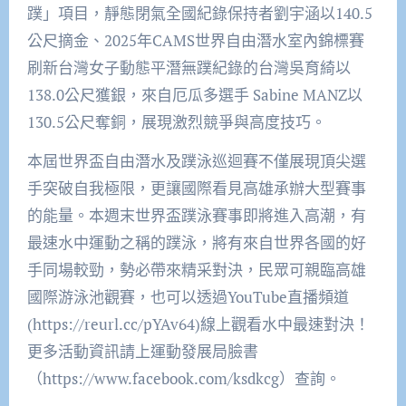
蹼」項目，靜態閉氣全國紀錄保持者劉宇涵以140.5
公尺摘金、2025年CAMS世界自由潛水室內錦標賽
刷新台灣女子動態平潛無蹼紀錄的台灣吳育綺以
138.0公尺獲銀，來自厄瓜多選手 Sabine MANZ以
130.5公尺奪銅，展現激烈競爭與高度技巧。
本屆世界盃自由潛水及蹼泳巡迴賽不僅展現頂尖選
手突破自我極限，更讓國際看見高雄承辦大型賽事
的能量。本週末世界盃蹼泳賽事即將進入高潮，有
最速水中運動之稱的蹼泳，將有來自世界各國的好
手同場較勁，勢必帶來精采對決，民眾可親臨高雄
國際游泳池觀賽，也可以透過YouTube直播頻道
(https://reurl.cc/pYAv64)線上觀看水中最速對決！
更多活動資訊請上運動發展局臉書
（https://www.facebook.com/ksdkcg）查詢。