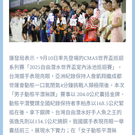
運發局表示，9月10日率先登場的CMAS世界盃巡迴
系列賽「2025自由潛水世界盃室內泳池巡迴賽」，
台灣選手表現亮眼，亞洲紀錄保持人詹凱翔繼成都
世運會動態一口氣閉氣4分鐘挑戰人類極限後，本次
「男子動態平潛無蹼」賽事以 204.0公尺囊括金牌、
動態平潛雙蹼全國紀錄保持者李柏彥以168.5公尺緊
追在後，拿下銀牌、台灣自由潛水好手人魚之王的
張逸先則以134.5公尺摘銅，我國選手表現亮眼一舉
囊括前三，展現水下實力；在「女子動態平潛無