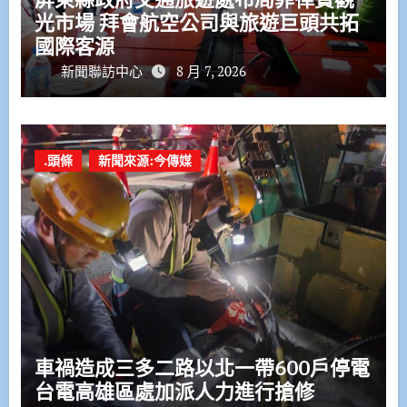
光市場 拜會航空公司與旅遊巨頭共拓
國際客源
新聞聯訪中心
8 月 7, 2026
.頭條
新聞來源:今傳媒
車禍造成三多二路以北一帶600戶停電
台電高雄區處加派人力進行搶修