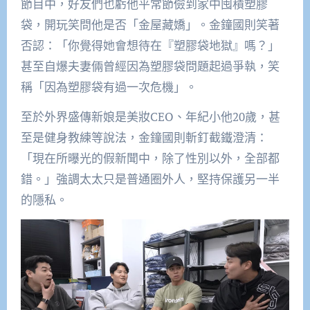
節目中，好友們也虧他平常節儉到家中囤積塑膠
袋，開玩笑問他是否「金屋藏嬌」。金鐘國則笑著
否認：「你覺得她會想待在『塑膠袋地獄』嗎？」
甚至自爆夫妻倆曾經因為塑膠袋問題起過爭執，笑
稱「因為塑膠袋有過一次危機」。
至於外界盛傳新娘是美妝CEO、年紀小他20歲，甚
至是健身教練等說法，金鐘國則斬釘截鐵澄清：
「現在所曝光的假新聞中，除了性別以外，全部都
錯。」強調太太只是普通圈外人，堅持保護另一半
的隱私。