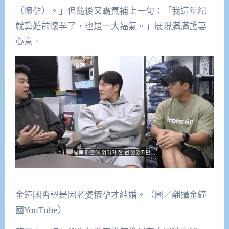
（懷孕）。」但隨後又霸氣補上一句：「我這年紀
就算婚前懷孕了，也是一大福氣。」展現滿滿護妻
心意。
金鐘國否認是因老婆懷孕才結婚。（圖／翻攝金鐘
國YouTube）