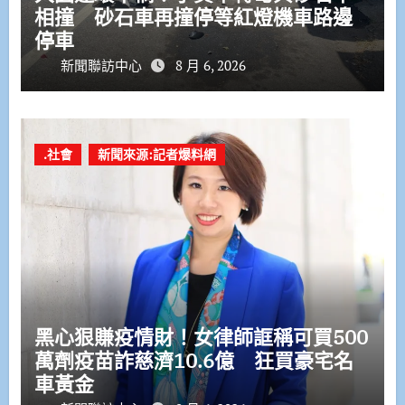
相撞 砂石車再撞停等紅燈機車路邊
停車
新聞聯訪中心
8 月 6, 2026
.社會
新聞來源:記者爆料網
黑心狠賺疫情財！女律師誆稱可買500
萬劑疫苗詐慈濟10.6億 狂買豪宅名
車黃金