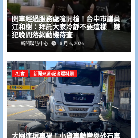
開車經過服務處嗆開槍！台中市議員
江和樹：拜託大家冷靜不要這樣 嫌
犯晚間落網動機待查
新聞聯訪中心
8 月 6, 2026
.社會
新聞來源:記者爆料網
大園連環車禍！小貨車轉彎與砂石車