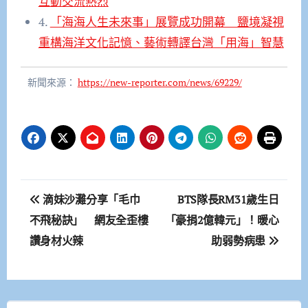
互動交流熱烈
4.
「海海人生未來事」展覽成功開幕 鹽境凝視
重構海洋文化記憶、藝術轉譯台灣「用海」智慧
新聞來源：
https://new-reporter.com/news/69229/
文
滴妹沙灘分享「毛巾
BTS隊長RM31歲生日
章
不飛秘訣」 網友全歪樓
「豪捐2億韓元」！暖心
讚身材火辣
助弱勢病患
導
覽