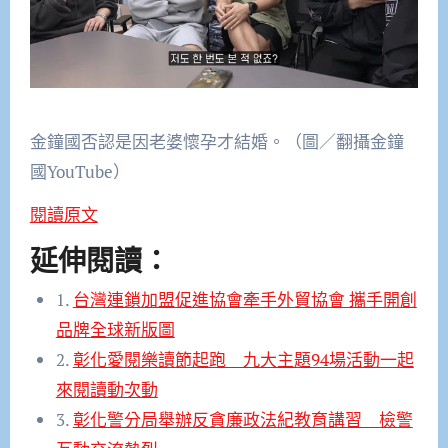
金鐘國否認是因老婆懷孕才結婚。（圖／翻攝金鐘
國YouTube）
閱讀原文
延伸閱讀：
1.
台灣連鎖加盟促進協會牽手外貿協會 攜手開創
品牌全球新版圖
2.
彰化愛閱樂讀節起跑 九大主題94場活動一起
來閱讀動次動
3.
彰化警分局舉辦反貪廉政法紀教育講習 檢警