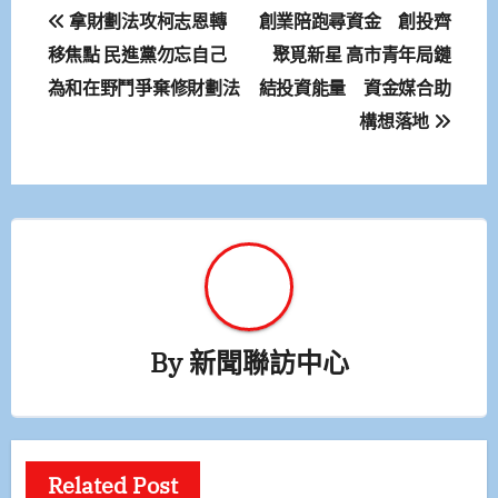
文
拿財劃法攻柯志恩轉
創業陪跑尋資金 創投齊
章
移焦點 民進黨勿忘自己
聚覓新星 高市青年局鏈
為和在野鬥爭棄修財劃法
結投資能量 資金媒合助
導
構想落地
覽
By
新聞聯訪中心
Related Post