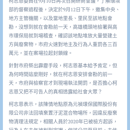
柯志恩委員在9月10日再次召開研商會議，了解環境
部的督察過程後，決定於9月12日下午，邀集中央、
地方主管機關，以及當地里長、里民至該地點會
勘，沒想到就在會勘前一天，高雄橋頭地檢署與高
市環保局就到場稽查，確認該地點堆放大量營建土
方與廢棄物，市府火速對地主及行為人重罰各三百
萬元，並在案場拉起封鎖線。
針對市府祭出霹靂手段，柯志恩基本給予肯定，但
為何時間這麼剛好，就在柯志恩安排會勘的前一
天，市府與檢察官才到現場執法開罰，是否擔心柯
志恩又把不可告人的真相透露給社會大眾？
柯志恩表示，該陳情地點原為元禎環保國際股份有
限公司非法回填棄置汙泥混合物場所，因違反廢棄
物清理法規定，相關人員於2020年已被檢方起訴，