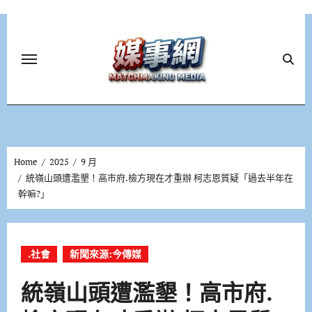
Skip
to
content
Home
2025
9 月
統嶺山頭遭濫墾！高市府.檢方現在才重辦 柯志恩質疑「過去半年在
幹嘛?」
.社會
新聞來源:今傳媒
統嶺山頭遭濫墾！高市府.