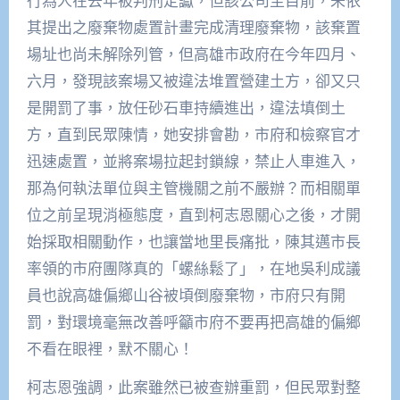
行為人在去年被判刑定讞，但該公司至目前，未依
其提出之廢棄物處置計畫完成清理廢棄物，該棄置
場址也尚未解除列管，但高雄市政府在今年四月、
六月，發現該案場又被違法堆置營建土方，卻又只
是開罰了事，放任砂石車持續進出，違法填倒土
方，直到民眾陳情，她安排會勘，市府和檢察官才
迅速處置，並將案場拉起封鎖線，禁止人車進入，
那為何執法單位與主管機關之前不嚴辦？而相關單
位之前呈現消極態度，直到柯志恩關心之後，才開
始採取相關動作，也讓當地里長痛批，陳其邁市長
率領的市府團隊真的「螺絲鬆了」，在地吳利成議
員也說高雄偏鄉山谷被頃倒廢棄物，市府只有開
罰，對環境毫無改善呼籲市府不要再把高雄的偏鄉
不看在眼裡，默不關心！
柯志恩強調，此案雖然已被查辦重罰，但民眾對整