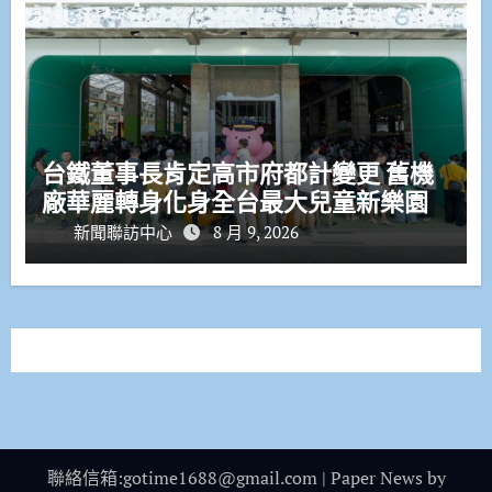
台鐵董事長肯定高市府都計變更 舊機
廠華麗轉身化身全台最大兒童新樂園
新聞聯訪中心
8 月 9, 2026
聯絡信箱:gotime1688@gmail.com
|
Paper News
by