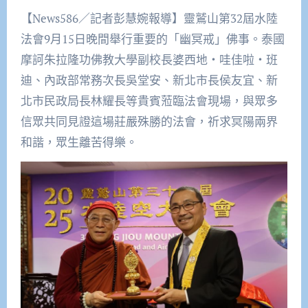
【News586／記者彭慧婉報導】靈鷲山第32屆水陸
法會9月15日晚間舉行重要的「幽冥戒」佛事。泰國
摩訶朱拉隆功佛教大學副校長婆西地・哇佳啦・班
迪、內政部常務次長吳堂安、新北市長侯友宜、新
北市民政局長林耀長等貴賓蒞臨法會現場，與眾多
信眾共同見證這場莊嚴殊勝的法會，祈求冥陽兩界
和諧，眾生離苦得樂。