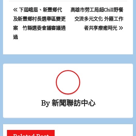
文
下屆峨眉、新豐鄉代
高雄市勞工局超Chill野餐
章
及新豐鄉村長選舉區變更
交流多元文化 外籍工作
案 竹縣選委會議審議通
者共享療癒時光
導
過
覽
By
新聞聯訪中心