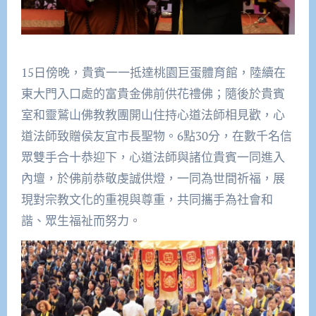
15日傍晚，貴賓一一抵達桃園巨蛋體育館，陸續在
東大門入口處的富貴金佛前供花禮佛；隨後於貴賓
室和靈鷲山佛教教團開山住持心道法師相見歡，心
道法師致贈侯友宜市長聖物。6點30分，在數千名信
眾雙手合十恭迎下，心道法師與諸位貴賓一同進入
內壇，於佛前恭敬虔誠供燈，一同為世間祈福，展
現對宗教文化的重視與尊重，共同攜手為社會和
諧、眾生福祉而努力。