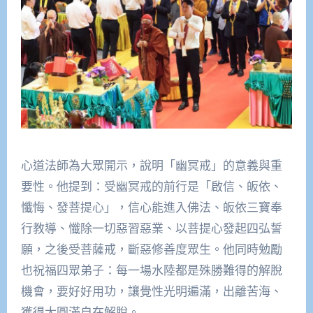
心道法師為大眾開示，說明「幽冥戒」的意義與重
要性。他提到：受幽冥戒的前行是「啟信、皈依、
懺悔、發菩提心」，信心能進入佛法、皈依三寶奉
行教導、懺除一切惡習惡業、以菩提心發起四弘誓
願，之後受菩薩戒，斷惡修善度眾生。他同時勉勵
也祝福四眾弟子：每一場水陸都是殊勝難得的解脫
機會，要好好用功，讓覺性光明遍滿，出離苦海、
獲得大圓滿自在解脫。