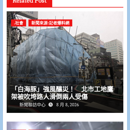
Related Post
.社會
新聞來源:記者爆料網
「白海豚」強風釀災！ 北市工地鷹
架被吹垮路人滑倒兩人受傷
新聞聯訪中心
8 月 8, 2026