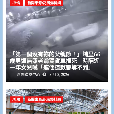
.社會
新聞來源:記者爆料網
「第一個沒有祢的父親節！」埔里66
歲男遭無照老翁駕貨車撞死 時隔近
一年女兒嘆「連個道歉都等不到」
新聞聯訪中心
8 月 8, 2026
.社會
新聞來源:記者爆料網