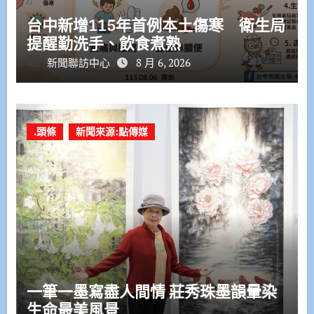
台中新增115年首例本土傷寒 衛生局
提醒勤洗手、飲食煮熟
新聞聯訪中心
8 月 6, 2026
.頭條
新聞來源:點傳媒
一筆一墨寫盡人間情 莊秀珠墨韻暈染
生命最美風景