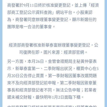
商發署於
9
月
11
日
終於
核准變更
登記
，並上傳「經濟
部商工登記公示資料查詢」網站平台。
小股東認
為，商發署同意辦理董事變更登記，顯示新選任的
團隊是唯一合法的董事會。
經濟部商發署核准新華泰富辦理董事變更登記，公
司復牌在即。圖片來源：經濟部官網。
另一方面，
本月26日，
金管會
證期局主秘黃仲豪
表
示，新華泰富第一、二季財報出狀況，
櫃買中心在5
月20日公告停止買賣
，
第
一
季財報因董事改選問題
來不及向經濟部登記前申報，
第二季財報
因
簽章董
事長
和
經濟部登記者不同，無法公告申報
；
若業者
遲未補交財報，最快明年1月2日面臨下櫃。