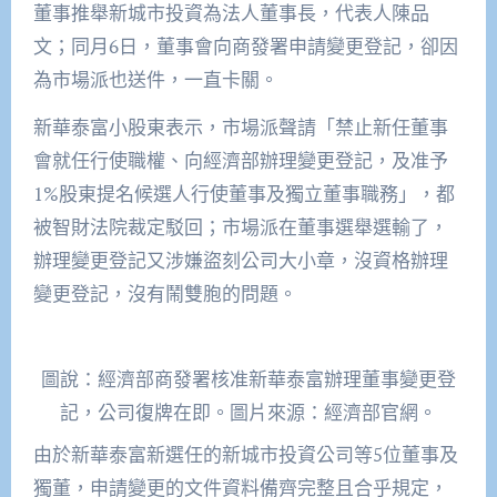
董事推舉新城市投資為法人董事長，代表人陳品
文
；同
月
6
日，董事會向商發署申請變更登記，
卻因
為市場派也送件，一直
卡關。
新華泰富
小股東表示，市場派聲請
「禁止新任董事
會就任行使職權、向經濟部辦理變更登記，及准予
1%
股東提名候選人行使董事及獨立董事職務」
，
都
被
智財法院裁
定駁回
；
市場派
在董事選舉選輸了，
辦理
變更登記
又涉嫌盜刻
公司大小章，
沒資格辦理
變更登記
，沒有鬧雙胞
的
問題。
圖說：經濟部商發署核准新華泰富辦理董事變更登
記，公司復牌在即。圖片來源：經濟部官網。
由於新華泰富
新選任
的
新城市投資公司
等5位董事及
獨董，
申請
變更
的
文件
資料備齊
完整且合乎規定
，