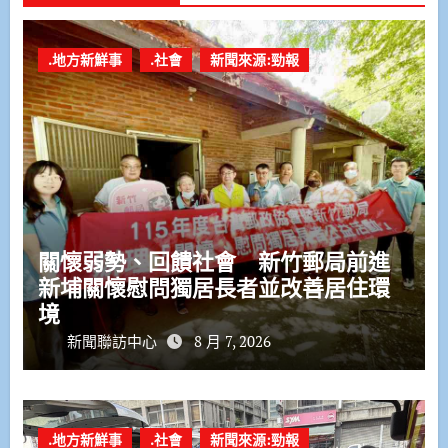
.地方新鮮事
.社會
新聞來源:勁報
關懷弱勢、回饋社會 新竹郵局前進
新埔關懷慰問獨居長者並改善居住環
境
新聞聯訪中心
8 月 7, 2026
.地方新鮮事
.社會
新聞來源:勁報