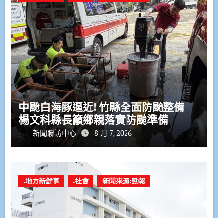
中颱白海豚逼近! 竹縣全面防颱整備
楊文科縣長籲鄉親落實防颱準備
新聞聯訪中心
8 月 7, 2026
.地方新鮮事
.社會
新聞來源:勁報