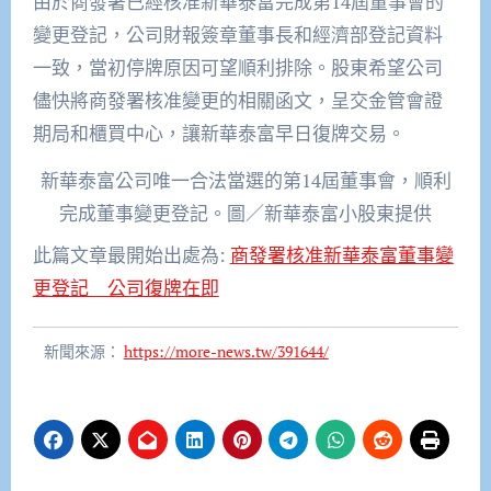
由於商發署已
經
核准新華泰富完成
第
14
屆
董事會的
變更登記，公司財報簽章董事長
和經濟部登記資料
一致，當初停牌原因可
望
順利排除
。股東希望公司
儘快將商發署核准變更的相關函文，呈交金管會證
期局和櫃買中心，讓新華泰富早日復牌交易。
新華泰富公司唯一合法當選的第14屆董事會，順利
完成董事變更登記。圖／新華泰富小股東提供
此篇文章最開始出處為:
商發署核准新華泰富董事變
更登記 公司復牌在即
新聞來源：
https://more-news.tw/391644/