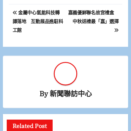
文
金屬中心氫能科技轉
嘉義優鮮聯名故宮禮盒
章
譯落地 互動展品進駐科
中秋送禮最「嘉」選擇
工館
導
覽
By
新聞聯訪中心
Related Post