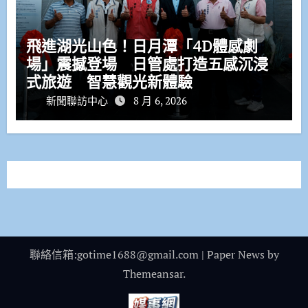
飛進湖光山色！日月潭「4D體感劇
場」震撼登場 日管處打造五感沉浸
式旅遊 智慧觀光新體驗
新聞聯訪中心
8 月 6, 2026
聯絡信箱:gotime1688@gmail.com
|
Paper News
by
Themeansar
.