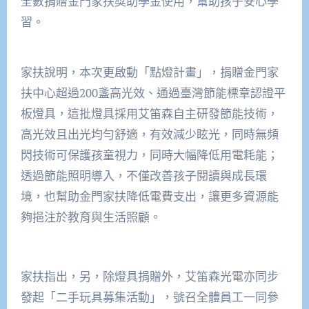
全數捐贈金門家扶獎助學金使用，幫助孩子安心學
習。
家扶說明，本次更啟動「點燈計畫」，捐贈金門家
扶中心超過200盞高光效、通過臺灣節能標章認證平
板燈具，這批燈具採用艾笛森自主研發節能技術，
高光效且出光均勻舒適，有效減少眩光，同時無頻
閃技術可保護孩童視力，同時大幅降低用電耗能；
透過節能照明導入，不僅改善孩子閱讀與成長環
境，也幫助金門家扶降低電費支出，讓更多資源能
夠挹注於教育與生活照顧。
家扶指出，另，除燈具捐贈外，艾笛森光電亦同步
發起「二手玩具募集活動」，號召全體員工一同參