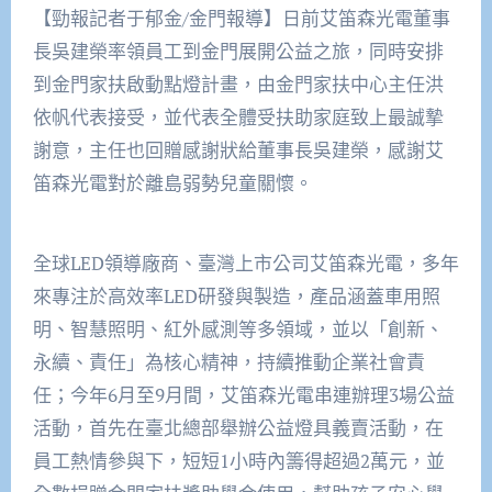
【勁報記者于郁金/金門報導】日前艾笛森光電董事
長吳建榮率領員工到金門展開公益之旅，同時安排
到金門家扶啟動點燈計畫，由金門家扶中心主任洪
依帆代表接受，並代表全體受扶助家庭致上最誠摯
謝意，主任也回贈感謝狀給董事長吳建榮，感謝艾
笛森光電對於離島弱勢兒童關懷。
全球LED領導廠商、臺灣上市公司艾笛森光電，多年
來專注於高效率LED研發與製造，產品涵蓋車用照
明、智慧照明、紅外感測等多領域，並以「創新、
永續、責任」為核心精神，持續推動企業社會責
任；今年6月至9月間，艾笛森光電串連辦理3場公益
活動，首先在臺北總部舉辦公益燈具義賣活動，在
員工熱情參與下，短短1小時內籌得超過2萬元，並