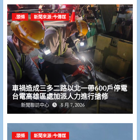
.頭條
新聞來源:今傳媒
車禍造成三多二路以北一帶600戶停電
台電高雄區處加派人力進行搶修
新聞聯訪中心
8 月 7, 2026
.頭條
新聞來源:今傳媒