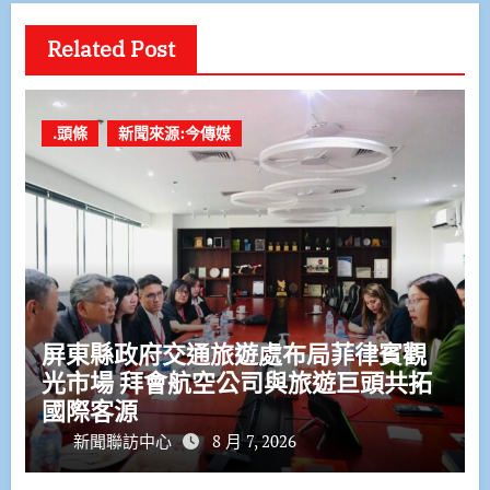
Related Post
.頭條
新聞來源:今傳媒
屏東縣政府交通旅遊處布局菲律賓觀
光市場 拜會航空公司與旅遊巨頭共拓
國際客源
新聞聯訪中心
8 月 7, 2026