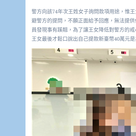
警方向該74年次王姓女子詢問款項用途，惟
避警方的提問，不願正面給予回應，無法提供
員發現事有蹊翹，為了讓王女降低對警方的戒
王女最後才鬆口說出自己提款新臺幣40萬元