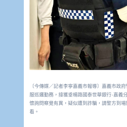
〔今傳媒／記者李寧嘉義市報導〕嘉義市政府
服巡邏勤務，接獲垂楊路國泰世華銀行-嘉義
懷詢問察覺有異，疑似遭到詐騙，請警方到場
看。