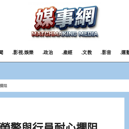
聞
.影視.娛樂
.政治
.產經
.文教
.影音
.運
攔阻
榮警與行員耐心攔阻