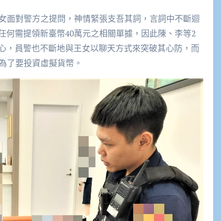
王女面對警方之提問，神情緊張支吾其詞，言詞中不斷迴
任何需提領新臺幣40萬元之相關單據，因此陳、李等2
心，員警也不斷地與王女以聊天方式來突破其心防，而
是為了要投資虛擬貨幣。