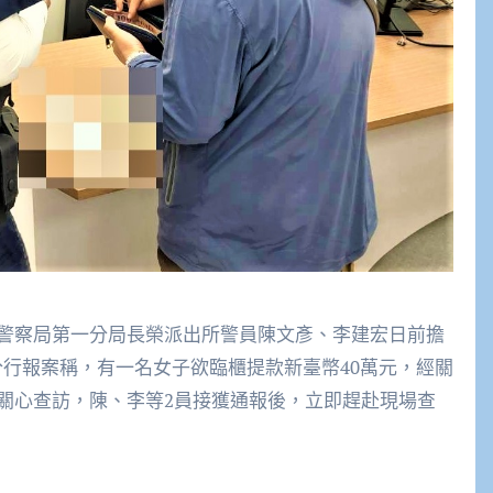
警察局第一分局長榮派出所警員陳文彥、李建宏日前擔
分行報案稱，有一名女子欲臨櫃提款新臺幣40萬元，經關
關心查訪，陳、李等2員接獲通報後，立即趕赴現場查