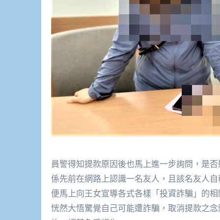
員警得知提款原因後也馬上進一步詢問，是否
係先前在網路上認識一名友人，且該名友人自
便馬上向王女宣導各式各樣「投資詐騙」的相
恍然大悟驚覺自己可能遭詐騙，取消提款之念