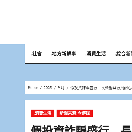
Skip
to
content
.社會
.地方新鮮事
.消費生活
.綜合新
Home
2025
9 月
假投資詐騙盛行 長榮警與行員耐心
.消費生活
新聞來源:今傳媒
假投資詐騙盛行 長