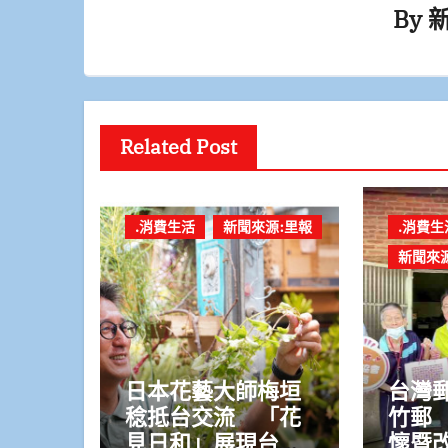
By
Related Post
.消費生活
新聞來源:里報
.消費生
新聞來
日本花藝大師梅垣
台灣
稔抵台交流 「花
竹郵
見日和」展現台日
懷暨