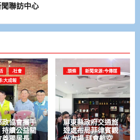
新聞聯訪中心
活
.社會
.頭條
新聞來源:今傳媒
源:大成報
郵政協會攜手
屏東縣政府交通旅
 持續公益關
遊處布局菲律賓觀
改善獨居長者
光市場 拜會航空公