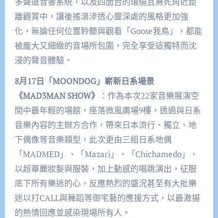
多聲道音響系統，以及四面台的環繞且無死角近距
離觀賞中，讓後搖滾滲透心靈深處的風格更加強
化，無論任何位置聆聽與觀看「Goose我鳥」，都能
被龐大又細緻的音場所包圍，完全享受這獨特而沈
浸的聲音體驗。
8月17日「MOONDOG」嶄新日系場景
《MAD3MAN SHOW》
：作為本次22家音樂展演空
間中最年輕的場館，座落微風廣場9樓，透過與日系
音樂內容的主辦方合作，帶來日本流行、獨立、地
下偶像等音樂類型，此次更由三組日系地偶
「MADMED」、「Mazari」、「Chichamedo」，
以超華麗妝髮與服裝，加上動感的唱跳演出，征服
底下所有樂迷的心，反應熱烈的盛況甚至有大批樂
迷以打CALL與舞蹈等御宅藝的應援方式，以最激揚
的熱情回應並感染現場所有人。