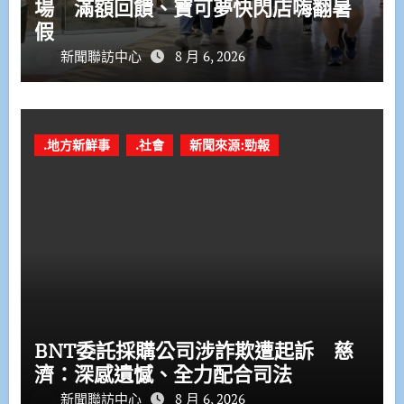
場 滿額回饋、寶可夢快閃店嗨翻暑
假
新聞聯訪中心
8 月 6, 2026
.地方新鮮事
.社會
新聞來源:勁報
BNT委託採購公司涉詐欺遭起訴 慈
濟：深感遺憾、全力配合司法
新聞聯訪中心
8 月 6, 2026