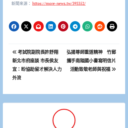
新聞來源：
https://more-news.tw/393352/
文
考試院副院長許舒翔
弘揚尊師重道精神 竹郵
章
新北市府座談 市長侯友
攜手南隘國小書寫明信片
宜：盼協助留才解決人力
活動致敬老師與祝福
導
外流
覽