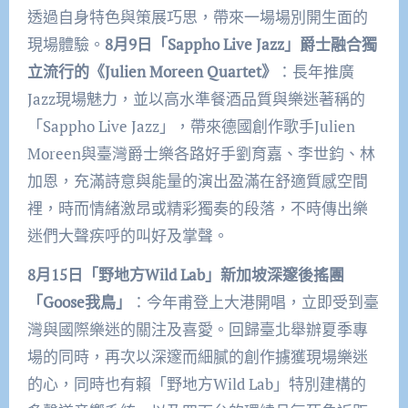
透過自身特色與策展巧思，帶來一場場別開生面的
現場體驗。
8月9日「Sappho Live Jazz」爵士融合獨
立流行的《Julien Moreen Quartet》
：長年推廣
Jazz現場魅力，並以高水準餐酒品質與樂迷著稱的
「Sappho Live Jazz」，帶來德國創作歌手Julien
Moreen與臺灣爵士樂各路好手劉育嘉、李世鈞、林
加恩，充滿詩意與能量的演出盈滿在舒適質感空間
裡，時而情緒激昂或精彩獨奏的段落，不時傳出樂
迷們大聲疾呼的叫好及掌聲。
8月15日「野地方Wild Lab」新加坡深邃後搖團
「Goose我鳥」
：今年甫登上大港開唱，立即受到臺
灣與國際樂迷的關注及喜愛。回歸臺北舉辦夏季專
場的同時，再次以深邃而細膩的創作擄獲現場樂迷
的心，同時也有賴「野地方Wild Lab」特別建構的