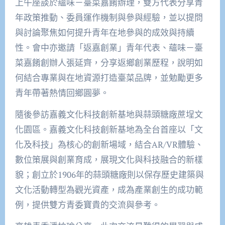
上午座談於蘊味－臺菜嘉餚辦理，雙方代表分享青
年政策推動、委員運作機制與參與經驗，並以提問
與討論聚焦如何提升青年在地參與的成效與持續
性。會中亦邀請「返嘉創業」青年代表、蘊味－臺
菜嘉餚創辦人張延齊，分享返鄉創業歷程，說明如
何結合專業與在地資源打造臺菜品牌，並勉勵更多
青年帶著熱情回鄉圓夢。
隨後參訪嘉義文化科技創新基地與蒜頭糖廠蔗埕文
化園區。嘉義文化科技創新基地為全台首座以「文
化及科技」為核心的創新場域，結合AR/VR體驗、
數位策展與創業育成，展現文化與科技融合的新樣
貌；創立於1906年的蒜頭糖廠則以保存歷史建築與
文化活動轉型為觀光資產，成為產業創生的成功範
例，提供雙方青委寶貴的交流與參考。