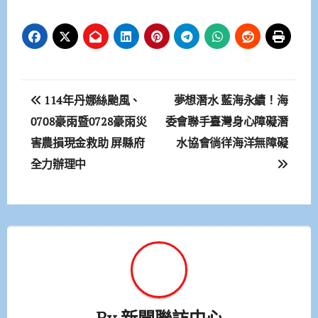
文
114年丹娜絲颱風、
夢想潛水 藍海永續！海
章
0708豪雨暨0728豪雨災
委會聯手臺灣身心障礙潛
害農損現金救助 屏縣府
水協會徜徉海洋無障礙
導
全力辦理中
覽
By
新聞聯訪中心