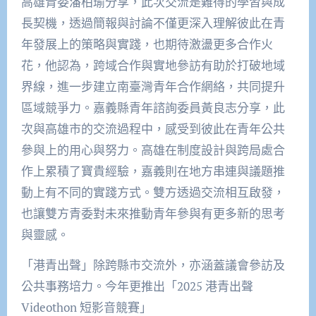
高雄青委潘柏瑜分享，此次交流是難得的學習與成
長契機，透過簡報與討論不僅更深入理解彼此在青
年發展上的策略與實踐，也期待激盪更多合作火
花，他認為，跨域合作與實地參訪有助於打破地域
界線，進一步建立南臺灣青年合作網絡，共同提升
區域競爭力。嘉義縣青年諮詢委員黃良志分享，此
次與高雄市的交流過程中，感受到彼此在青年公共
參與上的用心與努力。高雄在制度設計與跨局處合
作上累積了寶貴經驗，嘉義則在地方串連與議題推
動上有不同的實踐方式。雙方透過交流相互啟發，
也讓雙方青委對未來推動青年參與有更多新的思考
與靈感。
「港青出聲」除跨縣市交流外，亦涵蓋議會參訪及
公共事務培力。今年更推出「2025 港青出聲
Videothon 短影音競賽」