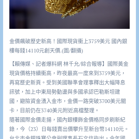
金價飆破歷史新高！國際現貨衝上3759美元 國內銀
樓每錢14110元創天價.(圖/翻攝)
【賴傳媒、記者爆料網 林千允/綜合報導】國際黃金
現貨價格持續衝高，昨夜最高一度來到3759美元，
再寫歷史新頁。受到美國聯準會理事釋出大幅降息
訊號，加上中東局勢動盪與多國承認巴勒斯坦建
國，避險資金湧入金市，金價一路突破3700美元關
卡，目前仍在3740美元附近高檔整理。
隨著國際金價走揚，國內銀樓飾金價格同步刷新紀
錄，今（23）日每錢賣出價攀升至新台幣14110元。
台北市金銀珠寶公會副理事長石文信指出，今年國