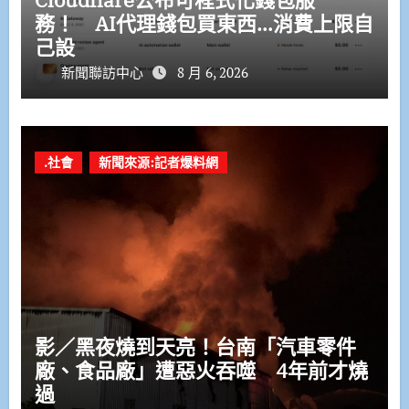
務！ AI代理錢包買東西…消費上限自
己設
新聞聯訪中心
8 月 6, 2026
.社會
新聞來源:記者爆料網
影／黑夜燒到天亮！台南「汽車零件
廠、食品廠」遭惡火吞噬 4年前才燒
過