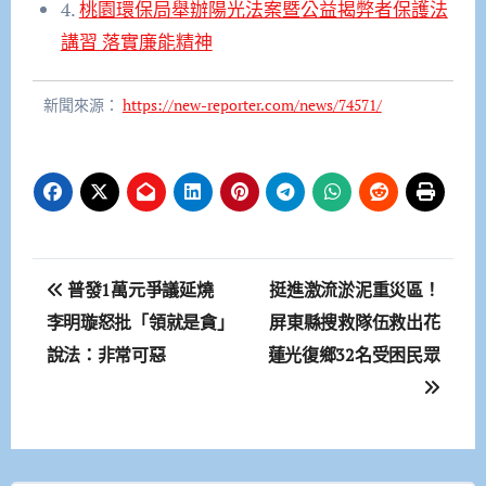
4.
桃園環保局舉辦陽光法案暨公益揭弊者保護法
講習 落實廉能精神
新聞來源：
https://new-reporter.com/news/74571/
文
普發1萬元爭議延燒
挺進激流淤泥重災區！
章
李明璇怒批「領就是貪」
屏東縣搜救隊伍救出花
說法：非常可惡
蓮光復鄉32名受困民眾
導
覽