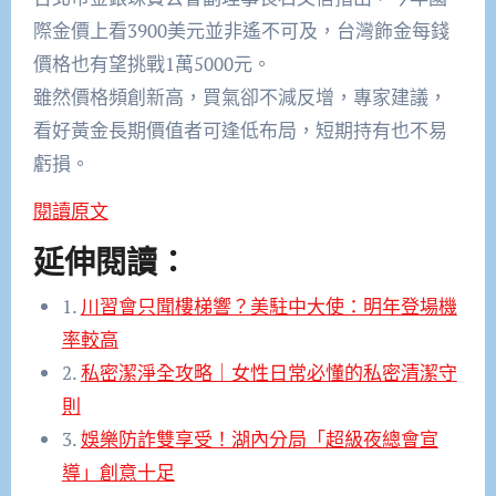
際金價上看3900美元並非遙不可及，台灣飾金每錢
價格也有望挑戰1萬5000元。
雖然價格頻創新高，買氣卻不減反增，專家建議，
看好黃金長期價值者可逢低布局，短期持有也不易
虧損。
閱讀原文
延伸閱讀：
1.
川習會只聞樓梯響？美駐中大使：明年登場機
率較高
2.
私密潔淨全攻略｜女性日常必懂的私密清潔守
則
3.
娛樂防詐雙享受！湖內分局「超級夜總會宣
導」創意十足