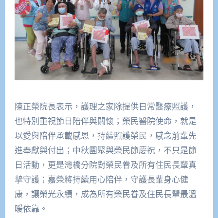
陳正榮院長表示，護理之家除提供日常醫療照護，
也特別重視節日陪伴與關懷；榮民醫院使命，就是
以愛與陪伴承載感恩，持續照護榮民，感念前輩先
進奉獻與付出；中秋團聚與榮民節慶祝，不只是節
日活動，更是灣橋分院對榮民眷及所有住民長輩真
摯守護；嘉榮將持續用心陪伴，守護長輩身心健
康，讓榮光永續，成為所有榮民眷及住民長輩最溫
暖依靠。