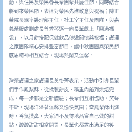
動，與住民及榮民眷長輩團聚共慶佳節，同時結合
將到來榮民節，表達對榮民先進敬意與祝福；陳正
榮院長親率護理部主任、社工室主任及團隊，與嘉
義榮服處副處長曾秀琴逐一向長輩獻上「圓滿福
袋」，以月餅搭配保健飲品傳遞關懷與祝福；護理
之家團隊精心安排豐富節目，讓中秋團圓與榮民節
感恩精神相互結合，現場熱鬧又溫馨。
灣榮護理之家護理長黃怡菁表示，活動中引導長輩
們手作鳳梨酥，從揉製餅皮、稱重內餡到烘焙完
成，每一步都是全新體驗；長輩們互相協助，笑聲
不斷，現場洋溢著溫馨又愉快氛圍；當鳳梨酥出爐
時，香氣撲鼻，大家迫不及待地品嘗自己做的甜
點，酸酸甜甜相當開胃，長輩也都露出滿足的笑