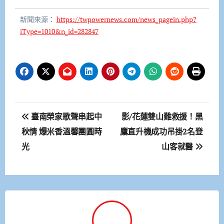
新聞來源：
https://twpowernews.com/news_pagein.php?
iType=1010&n_id=282847
文
臺南榮家歌聲串起中
影/花蓮雙山難救援！黑
章
秋情 爆米香溫馨團圓時
鷹直升機成功吊掛2名登
光
山客就醫
導
覽