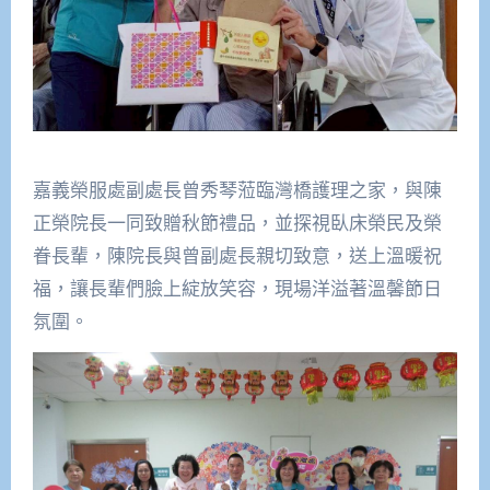
嘉義榮服處副處長曾秀琴蒞臨灣橋護理之家，與陳
正榮院長一同致贈秋節禮品，並探視臥床榮民及榮
眷長輩，陳院長與曾副處長親切致意，送上溫暖祝
福，讓長輩們臉上綻放笑容，現場洋溢著溫馨節日
氛圍。