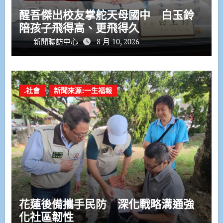
醒吾傑出校友掌舵天母國中 白玉鈴
陪孩子飛得高、更飛得久
新聞聯訪中心
8 月 10, 2026
.社會
新聞來源:一生福報
花蓮後備攜手民防 深化戰略溝通強
化社區韌性