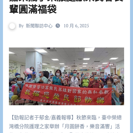
輩圓滿福袋
By
新聞聯訪中心
10 月 6, 2025
【勁報記者于郁金/嘉義報導】秋節來臨，臺中榮總
灣橋分院護理之家舉辦「月圓餅香，樂音滿響」活