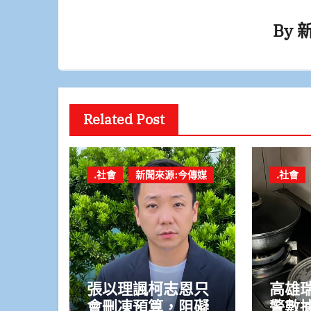
By
Related Post
.社會
新聞來源:今傳媒
.社會
張以理諷柯志恩只
高雄
會刪凍預算，阻礙
警數