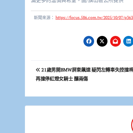
滿更多的溫情與希望。圖/旗山區公所提供
新聞來源：
https://focus.586.com.tw/2025/10/07/p363
文
21歲男開BMW屏東飆速 疑閃左轉車失控撞
章
再撞停紅燈女騎士 釀兩傷
導
覽