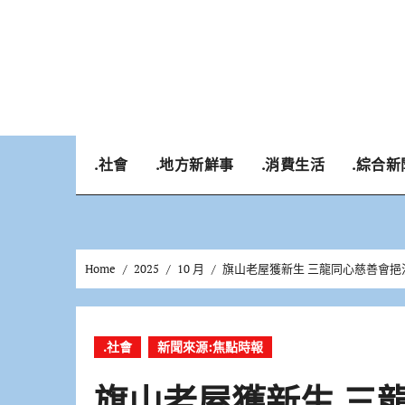
Skip
to
content
.社會
.地方新鮮事
.消費生活
.綜合新
Home
2025
10 月
旗山老屋獲新生 三龍同心慈善會
.社會
新聞來源:焦點時報
旗山老屋獲新生 三