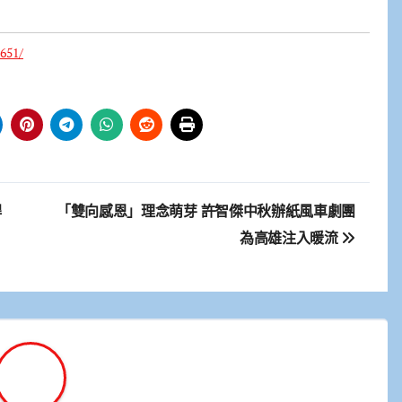
651/
桿
「雙向感恩」理念萌芽 許智傑中秋辦紙風車劇團
為高雄注入暖流