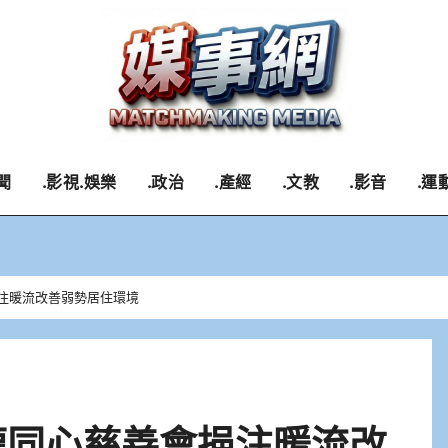
聞
.影視.娛樂
.政治
.產經
.文教
.影音
.運
挹注暖流改善弱勢居住環境
龍同心慈善會挹注暖流改