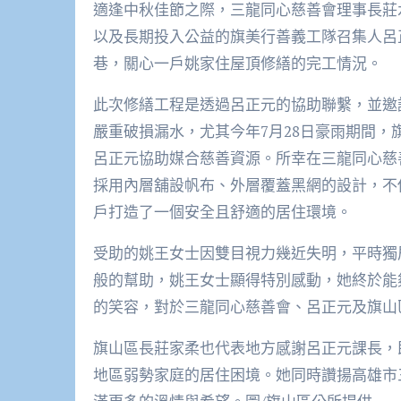
適逢中秋佳節之際，三龍同心慈善會理事長莊
以及長期投入公益的旗美行善義工隊召集人呂
巷，關心一戶姚家住屋頂修繕的完工情況。
此次修繕工程是透過呂正元的協助聯繫，並邀
嚴重破損漏水，尤其今年7月28日豪雨期間
呂正元協助媒合慈善資源。所幸在三龍同心慈
採用內層舖設帆布、外層覆蓋黑網的設計，不
戶打造了一個安全且舒適的居住環境。
受助的姚王女士因雙目視力幾近失明，平時獨
般的幫助，姚王女士顯得特別感動，她終於能
的笑容，對於三龍同心慈善會、呂正元及旗山
旗山區長莊家柔也代表地方感謝呂正元課長，
地區弱勢家庭的居住困境。她同時讚揚高雄市