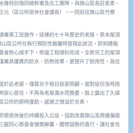
水隆特別偕同總幹事及志工團隊，與旗山區長莊家柔、
正元（區公所退休社會課長），一同前往旗山區竹寮
請專業工班施作。這棟約七十年歷史的老屋，原本屋頂
，旗山區公所在執行預防性撤離時發現此狀況，即刻通報
善會熱心接手下，修復工程順利完成。全新完工的屋頂
僅兼具優異的防水、防熱效果，更提升了耐用性，為住
居於此老屋，僅靠兒子假日返家照顧。面對這份及時雨
夠安心居住，不再為老屋漏水而擔憂，臉上露出了久違
區公所的即時援助，感謝之情溢於言表。
即使退休後仍持續投入公益，協助改善旗山及周邊偏遠
三龍同心慈善會慷慨解囊、關懷弱勢的善行，讓社會充