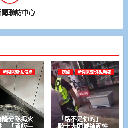
新聞聯訪中心
新聞來源:點傳媒
.頭條
新聞來源:焦點時報
瑞隆分隊揭火
「路不是你的」！
據！「煮飯一
騎士大鬧城鎮韌性