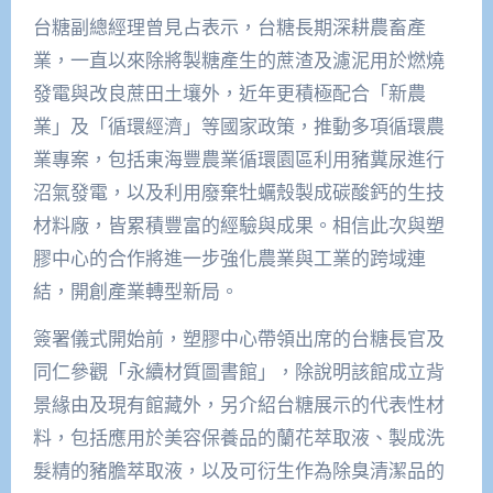
台糖副總經理曾見占表示，台糖長期深耕農畜產
業，一直以來除將製糖產生的蔗渣及濾泥用於燃燒
發電與改良蔗田土壤外，近年更積極配合「新農
業」及「循環經濟」等國家政策，推動多項循環農
業專案，包括東海豐農業循環園區利用豬糞尿進行
沼氣發電，以及利用廢棄牡蠣殼製成碳酸鈣的生技
材料廠，皆累積豐富的經驗與成果。相信此次與塑
膠中心的合作將進一步強化農業與工業的跨域連
結，開創產業轉型新局。
簽署儀式開始前，塑膠中心帶領出席的台糖長官及
同仁參觀「永續材質圖書館」，除說明該館成立背
景緣由及現有館藏外，另介紹台糖展示的代表性材
料，包括應用於美容保養品的蘭花萃取液、製成洗
髮精的豬膽萃取液，以及可衍生作為除臭清潔品的