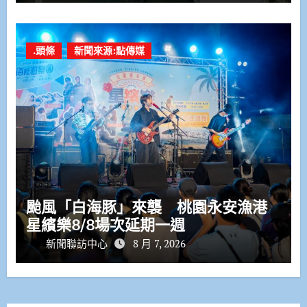
.頭條
新聞來源:點傳媒
颱風「白海豚」來襲 桃園永安漁港
星繽樂8/8場次延期一週
新聞聯訪中心
8 月 7, 2026