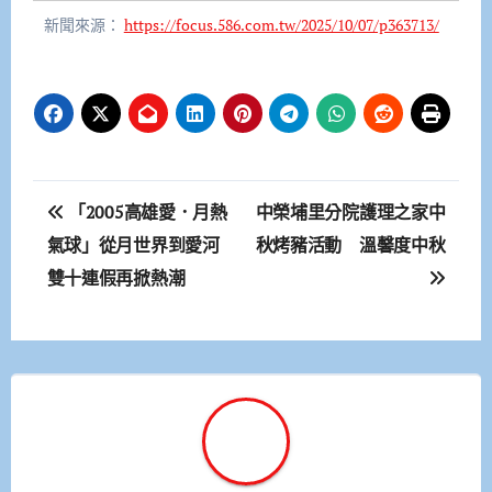
新聞來源：
https://focus.586.com.tw/2025/10/07/p363713/
文
「2005高雄愛．月熱
中榮埔里分院護理之家中
章
氣球」從月世界到愛河
秋烤豬活動 溫馨度中秋
雙十連假再掀熱潮
導
覽