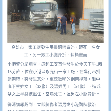
高雄市一家工廠發生吊掛鋼架意外，砸死一名女
工，另一男工小腿骨折。翻攝畫面
小港警分局調查，這起工安事件發生於今天下午1時
15分許，位在小港區永光街一家工廠，在進行吊掛
鋼架時，突發生意外，重達數噸的鋼架掉落，砸中
底下蔡姓女工（38歲）及溫姓男工（54歲），造成
蔡女上半身被壓住，當場死亡，溫男左小腿骨折。
警消獲報趕到，立即將傷者溫男送小港醫院救治，