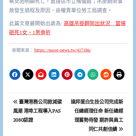
蔡女因明顯死亡，直接送市立殯儀館；吊掛鋼架事
故發生過程及原因，由權責單位勞工局調查。
此篇文章最開始出處為:
高雄吊掛鋼架出狀況 當場
砸死1女、1男骨折
新聞來源：
https://more-news.tw/417186/
文
臺灣港務公司掀減碳
達邦蛋白生技公司完成新
章
風潮 港埠工程導入PAS
任總經理任命 新任總經
2080認證
理蓄勢待發 期許與員工
導
同仁共創佳績