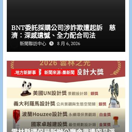
BNT委託採購公司涉詐欺遭起訴 慈
濟：深感遺憾、全力配合司法
新聞聯訪中心
8 月 6, 2026
.地方新鮮事
新聞來源:墨新聞
雲林縣環保局新辦公廳舍周邊空品淨