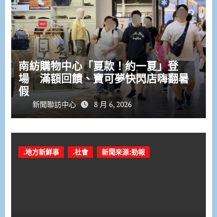
南紡購物中心「夏款！約一夏」登
場 滿額回饋、寶可夢快閃店嗨翻暑
假
新聞聯訪中心
8 月 6, 2026
.地方新鮮事
.社會
新聞來源:勁報