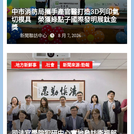
中市消防局攜手產官醫打造3D列印氣
切模具 榮獲綠點子國際發明展鈦金
獎
新聞聯訪中心
8 月 7, 2026
.地方新鮮事
.社會
新聞來源:勁報
司法官學院犯研中心實地參訪衛福部