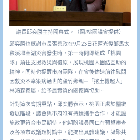
議長邱奕勝主持開幕式。（圖/桃園議會提供）
邱奕勝也感謝市長張善政在9月23日花蓮光復鄉馬太
鞍溪堰塞湖災害發生時，第一時間即組成「桃園
隊」前往支援救災與復原，展現桃園人團結互助的
精神。同時也提醒市府團隊，在會後儘速前往慰問
因救災不幸染病過世的蘆竹鄉親—「挖土機超人」
林鴻森家屬，給予最實質的關懷與協助。
針對這次會期重點，邱奕勝表示，桃園正處於關鍵
發展階段，議會與市府唯有持續攜手合作，才能讓
施政更符合市民期待。他期盼議員同仁在預算審查
及各項市政議題討論中，能提出具體建議，凝聚共