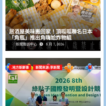
居酒屋美味搬回家！頂呱呱聯名日本
「角瓶」推出角嗨尬炸物組
新聞聯訪中心
8 月 7, 2026
.地方新鮮事
新聞來源:享新聞