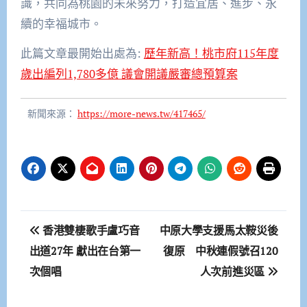
識，共同為桃園的未來努力，打造宜居、進步、永
續的幸福城市。
此篇文章最開始出處為:
歷年新高！桃市府115年度
歲出編列1,780多億 議會開議嚴審總預算案
新聞來源：
https://more-news.tw/417465/
文
香港雙棲歌手盧巧音
中原大學支援馬太鞍災後
章
出道27年 獻出在台第一
復原 中秋連假號召120
次個唱
人次前進災區
導