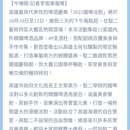
【今傳媒/記者李祖東報導】
高雄最具代表性的啤酒慶典「2025嬉啤派對」將於
10月10日至12日，連假三天的下午兩點起，在駁二
藝術特區大義區熱鬧登場！本次活動集結15家國內
外精釀啤酒品牌、49支酒柱，搭配超過百攤美食與
手作市集，更首度推出以高雄玉荷包釀製的限定聯
酩酒，打造專屬南方的微醺盛典。駁二邀請民眾把
握國慶假期，到大義公園舉杯暢飲，享受美食與音
樂交織的暢快時刻！
高雄市政府文化局長王文翠表示，駁二舉辦的嬉啤
派對以多元創新的精釀啤酒為號召，涵蓋美食餐
飲、原創手作、音樂演出等豐富元素，打造一場熱
鬧盛大的港邊派對。活動結合了高雄海港的自在愜
意，與駁二不設限的自由想像，總是吸引許多民眾
共襄盛舉，歡迎大家把握雙十連假，一同到駁二港