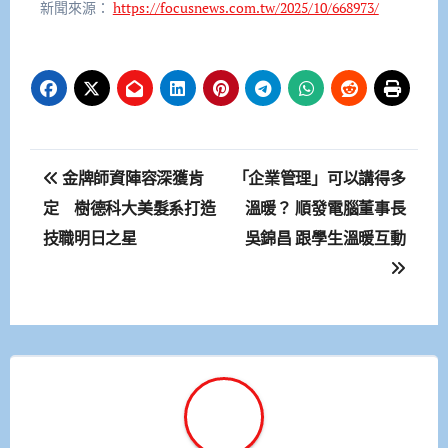
新聞來源：
https://focusnews.com.tw/2025/10/668973/
文
金牌師資陣容深獲肯
「企業管理」可以講得多
章
定 樹德科大美髮系打造
溫暖？ 順發電腦董事長
技職明日之星
吳錦昌 跟學生溫暖互動
導
覽