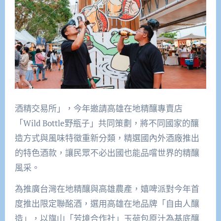
酒精交易所」，今年邀請高雄在地精釀專賣店
「Wild Bottle野瓶子」共同策劃，將不同國家的釀
造方式與風味特徵重新分類，精選國內外酒廠推出
的特色酒款，讓民眾不必出國也能品嚐世界的精釀
風采。
為推廣台灣在地精釀與高雄農產，嬉啤派對今年首
度推出限定聯酩酒，選用高雄在地品牌「自由人釀
造」，以旗山「芳境合作社」玉荷包原汁為基底釀