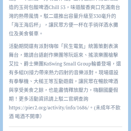
造的玉荷包酸啤酒Chill 53，味道酸香爽口充滿南台
灣的熱帶風情。駁二還推出容量升級至330毫升的
「海王海后杯」，讓民眾方便一杯在手徜徉酒水攤
位及美食餐車。
活動期間還有派對嗨咖「民生電氣」統籌策劃表演
舞台，邀請台語創作樂團等阮返來、搖滾樂團槍擊
艾拉、爵士樂團KoSwing Small Group輪番登場，還
有多組DJ接力帶來熱力四射的音樂派對。現場還設
有拳擊機、大槌王等互動遊戲，讓民眾在暢飲啤酒
與享受美食之餘，也能盡情釋放壓力，嗨翻國慶假
期！更多活動資訊請上駁二官網查詢
https://pier2.org/activity/info/1686/。(未成年不飲
酒 喝酒不開車）