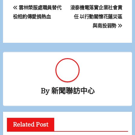
文
雲林榮服處職員替代
浚泰機電落實企業社會責
章
役相約傳愛捐熱血
任 以行動關懷花蓮災區
與南投弱勢
導
覽
By
新聞聯訪中心
Related Post