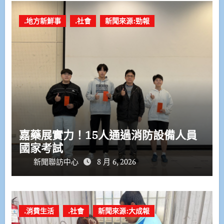
.地方新鮮事
.社會
新聞來源:勁報
嘉藥展實力！15人通過消防設備人員
國家考試
新聞聯訪中心
8 月 6, 2026
.消費生活
.社會
新聞來源:大成報