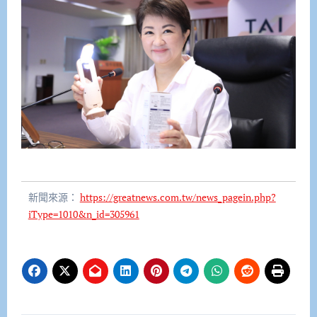
新聞來源：
https://greatnews.com.tw/news_pagein.php?
iType=1010&n_id=305961