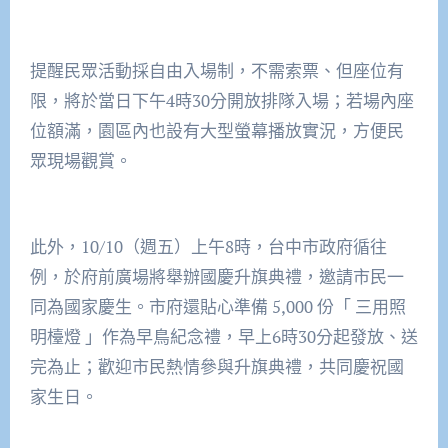
提醒民眾活動採自由入場制，不需索票、但座位有
限，將於當日下午4時30分開放排隊入場；若場內座
位額滿，園區內也設有大型螢幕播放實況，方便民
眾現場觀賞。
此外，10/10（週五）上午8時，台中市政府循往
例，於府前廣場將舉辦國慶升旗典禮，邀請市民一
同為國家慶生。市府還貼心準備 5,000 份「 三用照
明檯燈 」作為早鳥紀念禮，早上6時30分起發放、送
完為止；歡迎市民熱情參與升旗典禮，共同慶祝國
家生日。