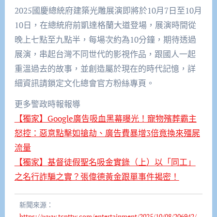
2025國慶總統府建築光雕展演即將於10月7日至10月
10日，在總統府前凱達格蘭大道登場，展演時間從
晚上七點至九點半，每場次約為10分鐘，期待透過
展演，串起台灣不同世代的影視作品，跟國人一起
重溫過去的故事，並創造屬於現在的時代記憶，詳
細資訊請鎖定文化總會官方粉絲專頁。
更多警政時報報導
【獨家】Google廣告吸血黑幕曝光！寵物殯葬霸主
怒控：惡意點擊如搶劫、廣告費暴增3倍竟換來殭屍
流量
【獨家】基督徒假聖名吸金實錄（上）以「同工」
之名行詐騙之實？張偉德黃金跟單事件揭密！
新聞來源：
https://www.tcpttw.com/entertainment/2025/10/08/206942/