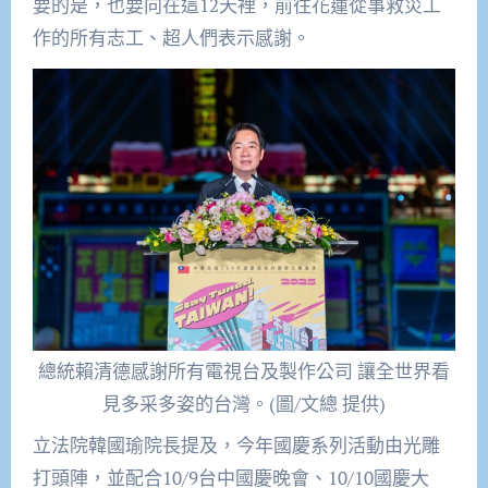
要的是，也要向在這12天裡，前往花蓮從事救災工
作的所有志工、超人們表示感謝。
總統賴清德感謝所有電視台及製作公司 讓全世界看
見多采多姿的台灣。(圖/文總 提供)
立法院韓國瑜院長提及，今年國慶系列活動由光雕
打頭陣，並配合10/9台中國慶晚會、10/10國慶大