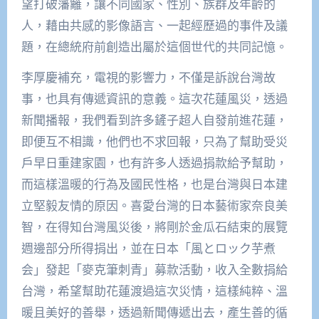
望打破藩籬，讓不同國家、性別、族群及年齡的
人，藉由共感的影像語言、一起經歷過的事件及議
題，在總統府前創造出屬於這個世代的共同記憶。
李厚慶補充，電視的影響力，不僅是訴說台灣故
事，也具有傳遞資訊的意義。這次花蓮風災，透過
新聞播報，我們看到許多鏟子超人自發前進花蓮，
即便互不相識，他們也不求回報，只為了幫助受災
戶早日重建家園，也有許多人透過捐款給予幫助，
而這樣溫暖的行為及國民性格，也是台灣與日本建
立堅毅友情的原因。喜愛台灣的日本藝術家奈良美
智，在得知台灣風災後，將剛於金瓜石結束的展覽
週邊部分所得捐出，並在日本「風とロック芋煮
会」發起「麥克筆刺青」募款活動，收入全數捐給
台灣，希望幫助花蓮渡過這次災情，這樣純粹、溫
暖且美好的善舉，透過新聞傳遞出去，產生善的循