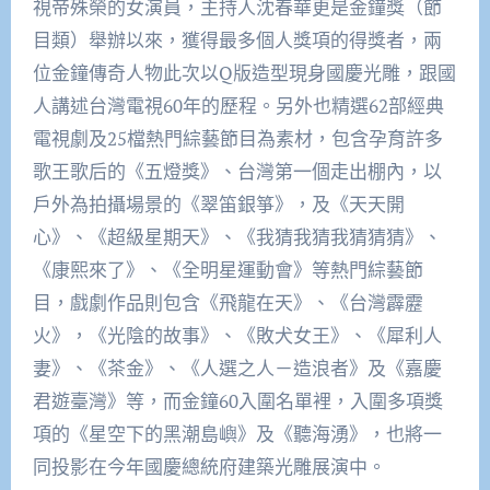
視帝殊榮的女演員，主持人沈春華更是金鐘獎（節
目類）舉辦以來，獲得最多個人獎項的得獎者，兩
位金鐘傳奇人物此次以Q版造型現身國慶光雕，跟國
人講述台灣電視60年的歷程。另外也精選62部經典
電視劇及25檔熱門綜藝節目為素材，包含孕育許多
歌王歌后的《五燈獎》、台灣第一個走出棚內，以
戶外為拍攝場景的《翠笛銀箏》，及《天天開
心》、《超級星期天》、《我猜我猜我猜猜猜》、
《康熙來了》、《全明星運動會》等熱門綜藝節
目，戲劇作品則包含《飛龍在天》、《台灣霹靂
火》，《光陰的故事》、《敗犬女王》、《犀利人
妻》、《茶金》、《人選之人－造浪者》及《嘉慶
君遊臺灣》等，而金鐘60入圍名單裡，入圍多項獎
項的《星空下的黑潮島嶼》及《聽海湧》，也將一
同投影在今年國慶總統府建築光雕展演中。