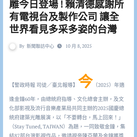
雕今日登場 ! 賴清德感謝所
有電視台及製作公司 讓全
世界看見多采多姿的台灣
By
新聞聯訪中心
10 月 8, 2025
今
【警政時報 司徒／臺北報導】
（2025）年適
逢金鐘60年，由總統府指導、文化總會主辦，及文
化部影視及流行音樂產業局共同主辦的2025國慶總
統府建築光雕展演，以「不要轉台，馬上回來！」
（Stay Tuned, TAIWAN）為題，一同致敬金鐘，集
結87部台灣影視作品，邀請視帝陳亞蘭及金鐘獲獎