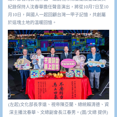
紀錄保持人沈春華擔任聲音演出，將從10月7日至10
月10日，與國人一起回顧台灣一甲子記憶，共創屬
於這塊土地的溫暖回憶。
(左起)文化部長李遠、視帝陳亞蘭、總統賴清德、資
深主播沈春華、文總副會長江春男。(圖/文總 提供)