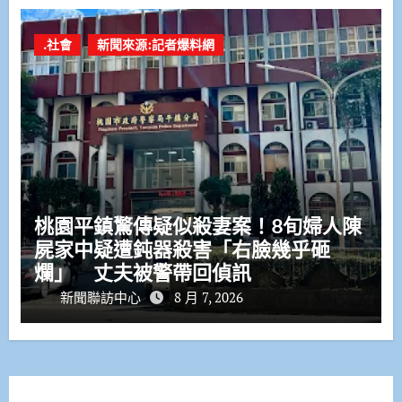
.社會
新聞來源:記者爆料網
桃園平鎮驚傳疑似殺妻案！8旬婦人陳
屍家中疑遭鈍器殺害「右臉幾乎砸
爛」 丈夫被警帶回偵訊
新聞聯訪中心
8 月 7, 2026