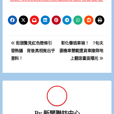
文
街頭驚見紅色燈條引
彰化肇逃車禍！ 7旬夫
章
發熱議 背後真相竟出乎
妻機車雙載遭貨車撞倒地
意料！
上翻滾畫面曝光
導
覽
By
新聞聯訪中心