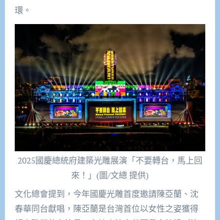
環。
2025國慶總統府建築光雕展演「不要轉台，馬上回
來！」(圖/文總 提供)
文化總會提到，今年國慶光雕首度邀請陳亞蘭、沈
春華同台獻唱，陳亞蘭是台灣首位以女性之姿獲得