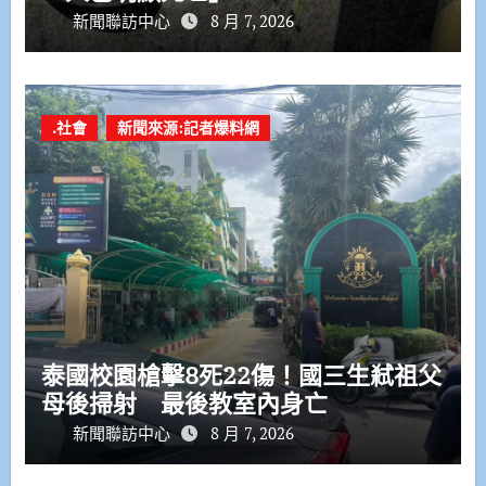
新聞聯訪中心
8 月 7, 2026
.社會
新聞來源:記者爆料網
泰國校園槍擊8死22傷！國三生弒祖父
母後掃射 最後教室內身亡
新聞聯訪中心
8 月 7, 2026