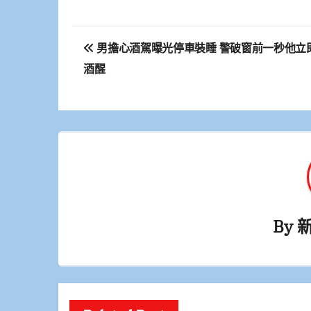
文
男擔心酒駕曝光停車裝睡 警破窗前一秒他立
章
酒醒
導
覽
By