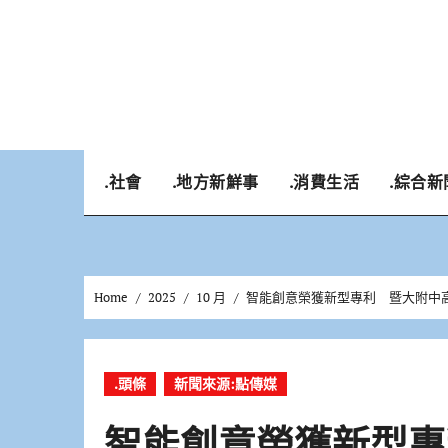
Skip
to
content
.社會
.地方新鮮事
.消費生活
.綜合新
Home
2025
10 月
智能創意榮獲新型專利 暨大附中
.頭條
新聞來源:點傳媒
智能創意榮獲新型專