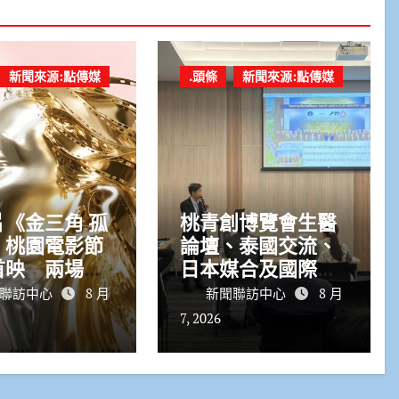
新聞來源:點傳媒
.頭條
新聞來源:點傳媒
《金三角 孤
桃青創博覽會生醫
》桃園電影節
論壇、泰國交流、
首映 兩場次
日本媒合及國際競
完售
賽 接力登場
聯訪中心
8 月
新聞聯訪中心
8 月
7, 2026