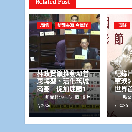
Related Post
.頭條
新聞來源:今傳媒
.頭條
林政賢籲推動AI普
紀錄片
惠轉型、活化舊城
軍淚
商圈 促加速國1
世界
甲東段規劃
迅速
新聞聯訪中心
8 月
新聞
7, 2026
7, 2026