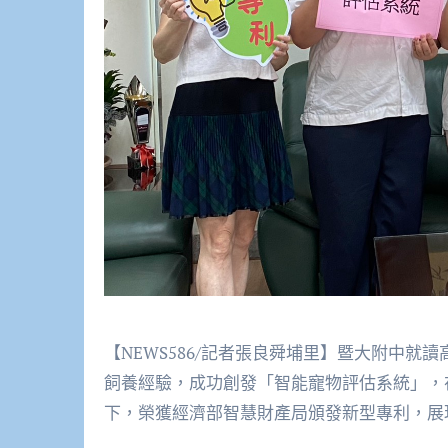
【NEWS586/記者張良舜埔里】暨大附中
飼養經驗，成功創發「智能寵物評估系統」，
下，榮獲經濟部智慧財產局頒發新型專利，展