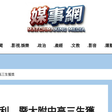
聞
.影視.娛樂
.政治
.產經
.文教
.影音
.運
高三生獲獎
利 暨大附中高三生獲