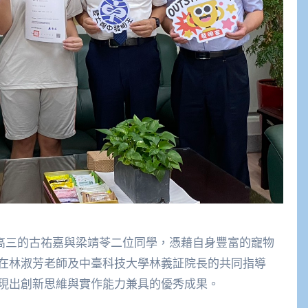
就讀高三的古祐嘉與梁靖苓二位同學，憑藉自身豐富的寵物
在林淑芳老師及中臺科技大學林義証院長的共同指導
現出創新思維與實作能力兼具的優秀成果。