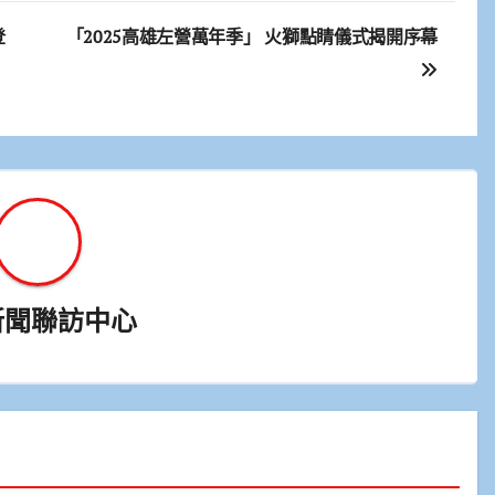
登
「2025高雄左營萬年季」 火獅點睛儀式揭開序幕
新聞聯訪中心