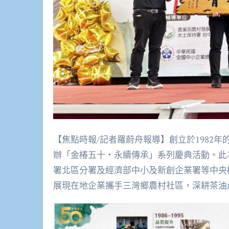
【焦點時報/記者羅蔚舟報導】創立於1982年
辦「金椿五十・永續傳承」系列慶典活動。此
署北區分署及經濟部中小及新創企業署等中央
展現在地企業攜手三灣鄉農村社區，深耕茶油