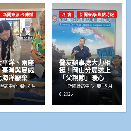
新聞來源:今傳媒
.社會
新聞來源:焦點時報
太平洋、兩座
警友辦事處大力相
 臺灣與夏威
挺！岡山分局送上
化海洋廢棄物
「父親節」暖心祝
作 臺美聯手
福
聯訪中心
8 月
新聞聯訪中心
8 月
平洋治海廢
8, 2026