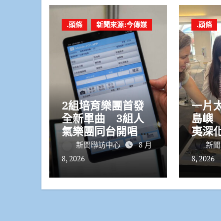
.頭條
新聞來源:今傳媒
.頭條
2組培育樂團首發
一片
全新單曲 3組人
島嶼
氣樂團同台開唱 從
夷深
產業開箱到駁二開
治理合
新聞聯訪中心
8 月
新聞
唱！「高速青春」
跨太
8, 2026
8, 2026
音樂展演8/23免費
登場