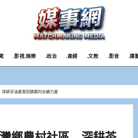
聞
.影視.娛樂
.政治
.產經
.文教
.影音
.運
 深耕茶油產業回饋農村永續力量
灣鄉農村社區 深耕茶