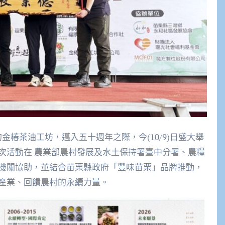
的金椿茶油工坊，邁入五十週年之際，今(10/9)日盛大舉
次活動在 農業部農村發展及水土保持署臺中分署、農糧
機關協助，並結合苗栗縣政府「豐味苗栗」品牌推動，
產業、回饋農村的永續力量。