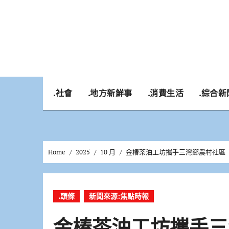
Skip
to
content
.社會
.地方新鮮事
.消費生活
.綜合新
Home
2025
10 月
金椿茶油工坊攜手三灣鄉農村社區
.頭條
新聞來源:焦點時報
金椿茶油工坊攜手三