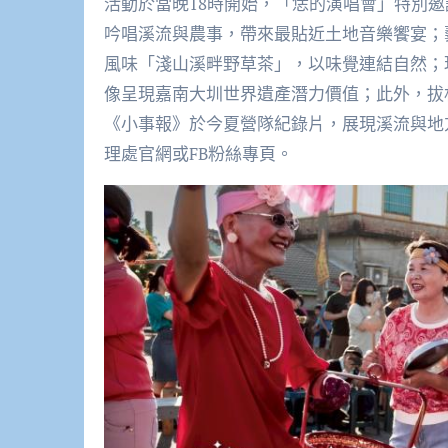
活動於當晚18時開始，「恁的演唱會」特別
吟唱溪流與農事，帶來最貼近土地音樂饗宴；
風味「淺山溪畔野草茶」，以味覺連結自然；
像呈現嘉南大圳世界遺產潛力價值；此外，拔
《小事報》於今夏營隊紀錄片，展現溪流與地
理處官網或FB粉絲專頁。