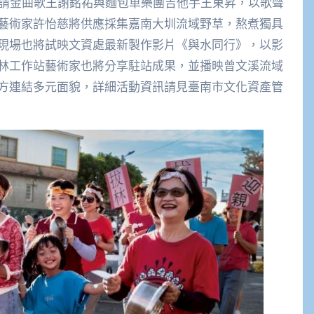
邀請金曲歌王謝銘祐與麵包車樂團吉他手王東昇，以歌聲
藝術家許怡慈將供應採集嘉南大圳流域野草，熬煮獨具
現場也將試映文資處最新製作影片《與水同行》，以影
林工作站藝術家也將分享駐站成果，並播映曾文溪流域
方連結多元面貌，詳細活動資訊請見臺南市文化資產管