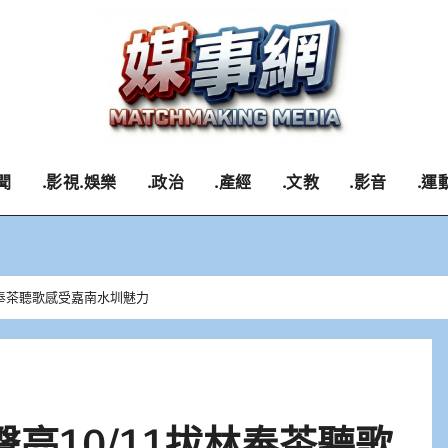
聞
.影視.娛樂
.政治
.產經
.文教
.影音
.運
林奉茶聽歌感受嘉南水圳魅力
亮10/11拔林奉茶聽歌