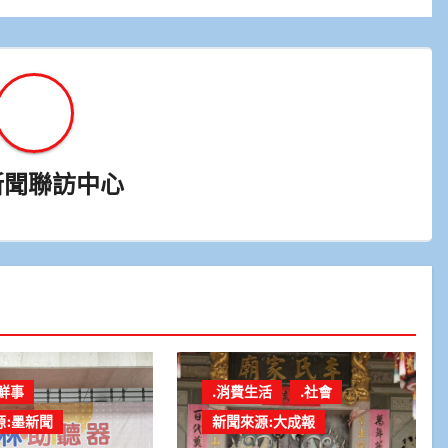
新聞聯訪中心
鮮事
.消費生活
.社會
源:墨新聞
新聞來源:大成報