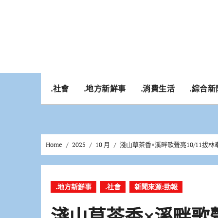
Skip
to
content
.社會
.地方新鮮事
.消費生活
.綜合新
Home
2025
10 月
淺山草茶香×溪畔歌聲亮10/11拔
.地方新鮮事
.社會
新聞來源:勁報
淺山草茶香×溪畔歌聲