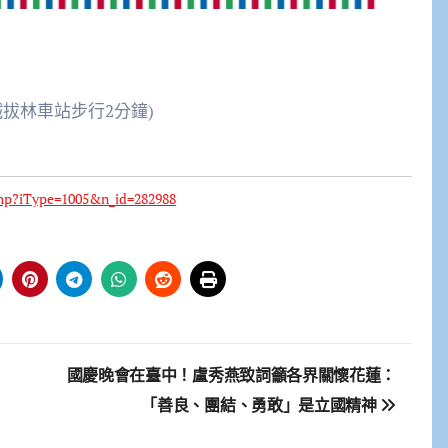
拔林車站步行2分鐘)
hp?iType=1005&n_id=282988
國慶晚會在臺中！盧秀燕致詞籲各界關懷花蓮：
「善良、團結、勇敢」是立國精神