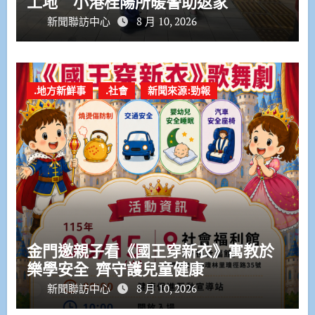
工地 小港桂陽所暖警助返家
新聞聯訪中心
8 月 10, 2026
.地方新鮮事
.社會
新聞來源:勁報
金門邀親子看《國王穿新衣》寓教於
樂學安全 齊守護兒童健康
新聞聯訪中心
8 月 10, 2026