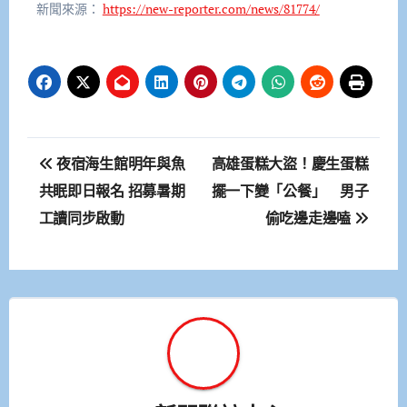
新聞來源：
https://new-reporter.com/news/81774/
文
夜宿海生館明年與魚
高雄蛋糕大盜！慶生蛋糕
章
共眠即日報名 招募暑期
擺一下變「公餐」 男子
工讀同步啟動
偷吃邊走邊嗑
導
覽