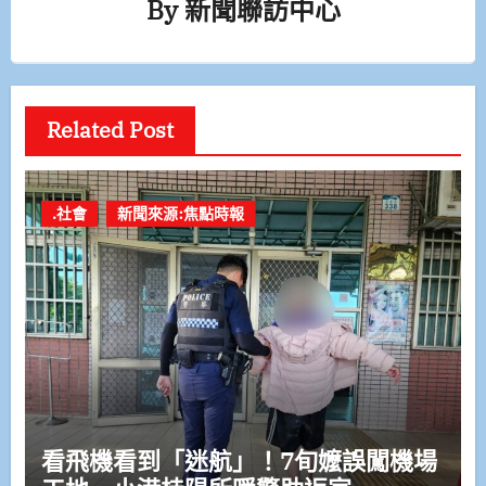
By
新聞聯訪中心
Related Post
.社會
新聞來源:焦點時報
看飛機看到「迷航」！7旬嬤誤闖機場