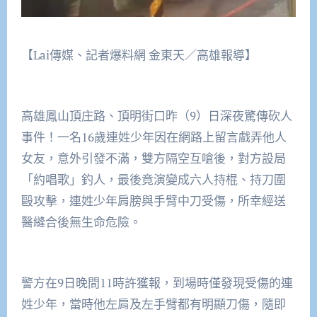
【
Lai傳媒、記者爆料網 金東天／高雄報導
】
高雄鳳山頂庄路、頂明街口昨（9）日深夜驚傳砍人
事件！一名16歲連姓少年因在網路上留言戲弄他人
女友，意外引發不滿，雙方隔空互嗆後，對方設局
「約唱歌」釣人，最後竟演變成六人持棍、持刀圍
毆攻擊，連姓少年肩膀與手臂中刀受傷，所幸經送
醫縫合後無生命危險。
警方在9日晚間11時許獲報，到場時僅發現受傷的連
姓少年，當時他左肩及左手臂都有明顯刀傷，隨即