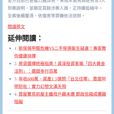
警方目前已查獲22歲邱男、未成年黃男與莊男等3人
到案說明，並鎖定其餘涉案人員，正持續追緝中。
全案後續釐清，依傷害等罪嫌依法送辦。
閱讀原文
延伸閱讀：
1.
新傢俱甲醛危機VS二手傢俱衛生疑慮！專家教
你健康抉擇
2.
房貸選擇終極指南！資深投資客揭「四大黃金
法則」：選錯多付百萬
3.
年收600萬、資產1.5億問「台北住哪」 賣厝阿
明怒批：實力幻想文滿天飛
4.
買屋驚見前屋主繼母戶籍未遷 郵政信箱成遷籍
阻礙