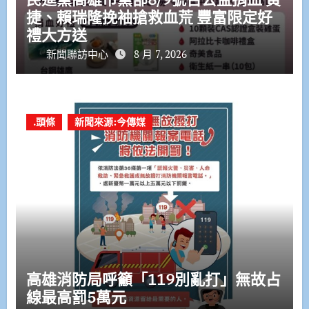
捷、賴瑞隆挽袖搶救血荒 豐富限定好
禮大方送
新聞聯訪中心
8 月 7, 2026
.頭條
新聞來源:今傳媒
高雄消防局呼籲「119別亂打」無故占
線最高罰5萬元