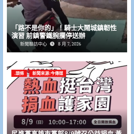
「路不是你的」！騎士大鬧城鎮韌性
演習 前鎮警鐵腕攔停送辦
新聞聯訪中心
8 月 7, 2026
.頭條
新聞來源:今傳媒
民進黨高雄市黨部8/9號召公益捐血 黃