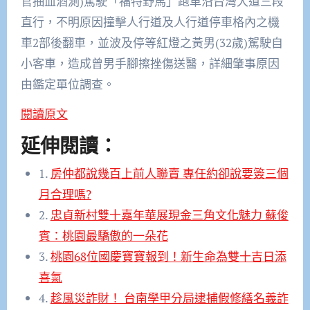
官抽血酒測)駕駛「福特野馬」跑車沿台灣大道三段
直行，不明原因撞擊人行道及人行道停車格內之機
車2部後翻車，並波及停等紅燈之黃男(32歲)駕駛自
小客車，造成曾男手腳擦挫傷送醫，詳細肇事原因
由鑑定單位調查。
閱讀原文
延伸閱讀：
1.
房仲都說幾百上前人聯賣 專任約卻說要簽三個
月合理嗎?
2.
忠貞新村雙十嘉年華展現金三角文化魅力 蘇俊
賓：桃園最驕傲的一朵花
3.
桃園68位國慶寶寶報到！新生命為雙十吉日添
喜氣
4.
趁風災詐財！ 台南學甲分局逮捕假修繕名義詐