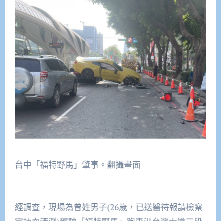
台中「福特野馬」肇事。翻攝畫面
經調查，現場為曾姓男子(26歲，已送醫待報請檢察