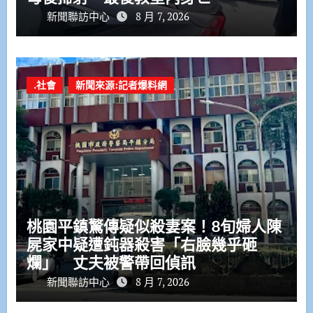
新聞聯訪中心
8 月 7, 2026
.社會
新聞來源:記者爆料網
桃園平鎮驚傳疑似殺妻案！8旬婦人陳
屍家中疑遭鈍器殺害「右臉幾乎砸
爛」 丈夫被警帶回偵訊
新聞聯訪中心
8 月 7, 2026