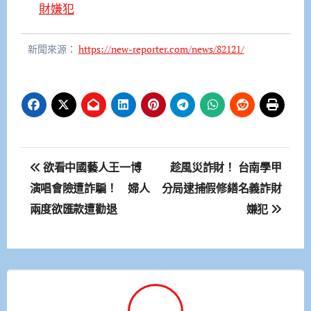
財嫌犯
新聞來源：
https://new-reporter.com/news/82121/
文
欲看中國藝人王一博
趁風災詐財！ 台南學甲
章
演唱會險遭詐騙！ 婦人
分局逮捕假修繕名義詐財
兩度欲匯款遭勸退
嫌犯
導
覽