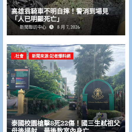
高雄翁騎車不明自摔！警消到場見
「人已明顯死亡」
新聞聯訪中心
8 月 7, 2026
.社會
新聞來源:記者爆料網
泰國校園槍擊8死22傷！國三生弒祖父
母後掃射 最後教室內身亡