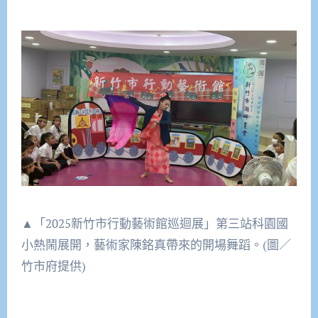
▲「2025新竹市行動藝術館巡迴展」第三站科園國
小熱鬧展開，藝術家陳銘真帶來的開場舞蹈。(圖／
竹市府提供)