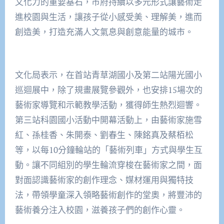
文化力的重要基石，市府持續以多元形式讓藝術走
進校園與生活，讓孩子從小感受美、理解美，進而
創造美，打造充滿人文氣息與創意能量的城市。
文化局表示，在首站青草湖國小及第二站陽光國小
巡迴展中，除了規畫展覽參觀外，也安排15場次的
藝術家導覽和示範教學活動，獲得師生熱烈迴響。
第三站科園國小活動中開幕活動上，由藝術家施雪
紅、孫桂香、朱開泰、劉春生、陳銘真及蔡栢松
等，以每10分鐘輪站的「藝術列車」方式與學生互
動。讓不同組別的學生輪流穿梭在藝術家之間，面
對面認識藝術家的創作理念、媒材運用與獨特技
法，帶領學童深入領略藝術創作的堂奧，將豐沛的
藝術養分注入校園，滋養孩子們的創作心靈。