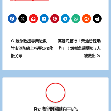
文
緊急救援專業急救
高雄海產行「柴油管線爆
章
竹市消防線上指導CPR救
炸」！燉煮魚翅釀災 2人
援民眾
被救出
導
覽
By
新聞聯訪中心