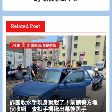
Related Post
.社會
新聞來源:焦點時報
詐團收水手現身就栽了！前鎮警方埋
伏收網 查扣手機揪出幕後黑手