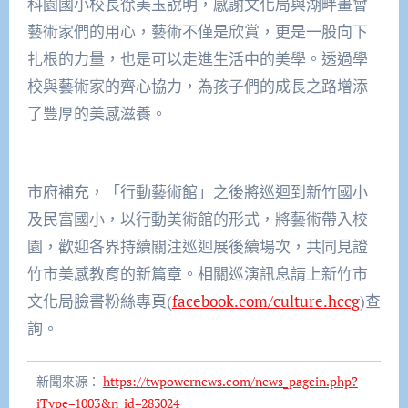
科園國小校長徐美玉說明，感謝文化局與湖畔畫會
藝術家們的用心，藝術不僅是欣賞，更是一股向下
扎根的力量，也是可以走進生活中的美學。透過學
校與藝術家的齊心協力，為孩子們的成長之路增添
了豐厚的美感滋養。
市府補充，「行動藝術館」之後將巡迴到新竹國小
及民富國小，以行動美術館的形式，將藝術帶入校
園，歡迎各界持續關注巡迴展後續場次，共同見證
竹市美感教育的新篇章。相關巡演訊息請上新竹市
文化局臉書粉絲專頁(
facebook.com/culture.hccg
)查
詢。
新聞來源：
https://twpowernews.com/news_pagein.php?
iType=1003&n_id=283024