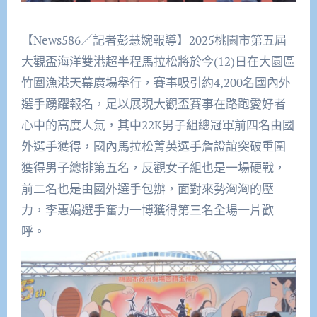
【News586／記者彭慧婉報導】2025桃園市第五屆
大觀盃海洋雙港超半程馬拉松將於今(12)日在大園區
竹圍漁港天幕廣場舉行，賽事吸引約4,200名國內外
選手踴躍報名，足以展現大觀盃賽事在路跑愛好者
心中的高度人氣，其中22K男子組總冠軍前四名由國
外選手獲得，國內馬拉松菁英選手詹證誼突破重圍
獲得男子總排第五名，反觀女子組也是一場硬戰，
前二名也是由國外選手包辦，面對來勢洶洶的壓
力，李惠娟選手奮力一博獲得第三名全場一片歡
呼。