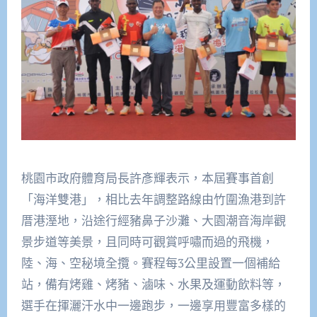
桃園市政府體育局長許彥輝表示，本屆賽事首創
「海洋雙港」，相比去年調整路線由竹圍漁港到許
厝港溼地，沿途行經豬鼻子沙灘、大園潮音海岸觀
景步道等美景，且同時可觀賞呼嘯而過的飛機，
陸、海、空秘境全攬。賽程每3公里設置一個補給
站，備有烤雞、烤豬、滷味、水果及運動飲料等，
選手在揮灑汗水中一邊跑步，一邊享用豐富多樣的