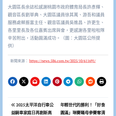
大園區長余誌松感謝桃園市政府體育局長許彥輝、
觀音區長劉草典、大園區議員徐其萬、游吾和議員
服務處蔡振富主任、觀音區議員吳進昌、許更生、
各里里長及各位嘉賓出席與會，更感謝各里啦啦隊
辛苦附出，活動圓滿成功。（圖：大園區公所提
供）
新聞來源：
https://news.586.com.tw/2025/10/611691/
文
2025太平洋自行車公
年輕世代的勝利！「好食
章
益騎車家庭日再創新高
圓滿」琳賽瞞母參賽奪清