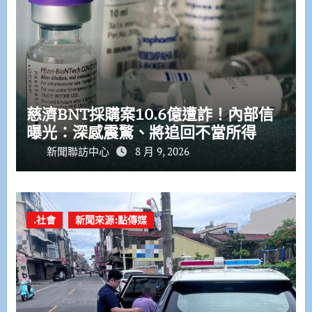
慈濟BNT採購案10.6億遭詐！內部信
曝光：深感震驚、將追回不當所得
新聞聯訪中心
8 月 9, 2026
.社會
新聞來源:點傳媒