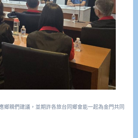
應鄉親們建議，並期許各旅台同鄉會能一起為金門共同