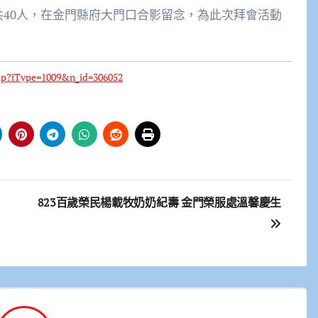
共40人，在金門縣府大門口合影留念，為此次拜會活動
php?iType=1009&n_id=306052
823百歲榮民楊載牧奶奶紀壽 金門榮服處溫馨慶生