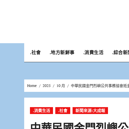
Skip
to
content
.社會
.地方新鮮事
.消費生活
.綜合新
Home
2025
10 月
中華民國金門烈嶼公共事務協會抵
.消費生活
.社會
新聞來源:大成報
中華民國金門烈嶼公