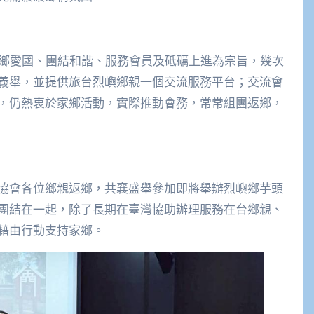
愛鄉愛國、團結和諧、服務會員及砥礪上進為宗旨，幾次
義舉，並提供旅台烈嶼鄉親一個交流服務平台；交流會
，仍熱衷於家鄉活動，實際推動會務，常常組團返鄉，
協會各位鄉親返鄉，共襄盛舉參加即將舉辦烈嶼鄉芋頭
團結在一起，除了長期在臺灣協助辦理服務在台鄉親、
藉由行動支持家鄉。