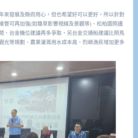
年來發展及縣府用心，但也希望好可以更好，所以針對
維管可再加強(如雜草影響視線及景觀等)、松柏園照護
閒、台金機位建議再多爭取，另台金交通船建議比照馬
觀光等規劃、農業灌溉用水成本高、烈嶼漁民增加更多