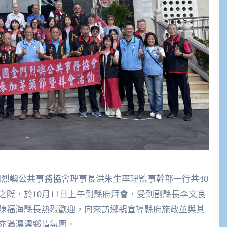
門烈嶼公共事務協會理事長洪朱生率理監事幹部一行共40
際，於10月11日上午到縣府拜會，受到副縣長李文良
陳福海縣長熱烈歡迎，向來訪鄉親宣導縣府施政並與其
充滿濃濃鄉情氛圍。