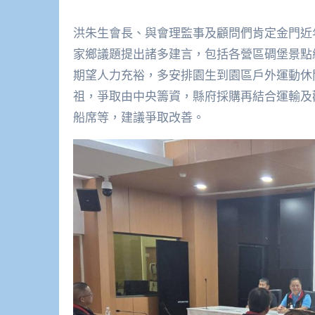
洪朱生會長、與會理監事及顧問們肯定金門近
家鄉議題提出諸多建言，包括各營區碉堡景點
期望人力充裕，多安排園生到園區戶外運動休
祖，爭取由中央籌資，縣府採購再結合運輸及
船席等，建議爭取改善。