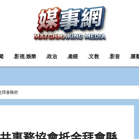
聞
.影視.娛樂
.政治
.產經
.文教
.影音
.運
金拜會縣府
共事務協會抵金拜會縣