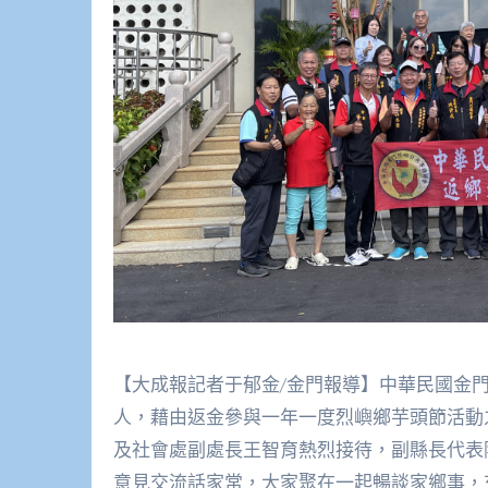
【大成報記者于郁金/金門報導】中華民國金
人，藉由返金參與一年一度烈嶼鄉芋頭節活動之
及社會處副處長王智育熱烈接待，副縣長代表
意見交流話家常，大家聚在一起暢談家鄉事，