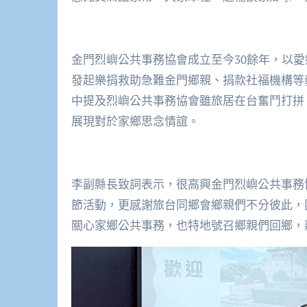
金門烈嶼公共事務協會成立至今30餘年，以
發起樂捐救助急難金門鄉親、捐款社福機構等
中提及烈嶼公共事務協會雖旅居在台奮鬥打拼
展現對於家鄉思念情誼。
李副縣長致詞表示，很高興金門烈嶼公共事務
節活動，更感謝旅台同鄉會鄉親們不分彼此，
關心家鄉公共事務，也特地號召鄉親們回鄉，